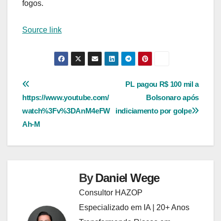
fogos.
Source link
Navegação
PL pagou R$ 100 mil a
https://www.youtube.com/
Bolsonaro após
de
watch%3Fv%3DAnM4eFW
indiciamento por golpe
Post
Ah-M
By
Daniel Wege
Consultor HAZOP
Especializado em IA | 20+ Anos