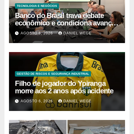
TECNOLOGIA E NEGÓCIOS
Banco do Brasil trava debate
econômico e condiciona avanços
à decisão da Fenaban | Contec
AGOSTO 6, 2026
DANIEL WEGE
Brasil
GESTÃO DE RISCOS E SEGURANÇA INDUSTRIAL
Filho de jogador do Ypiranga
morre aos 2 anos após acidente
AGOSTO 6, 2026
DANIEL WEGE