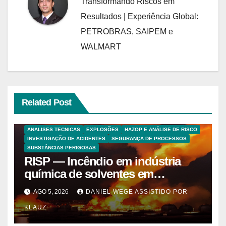
Transformando Riscos em
Resultados | Experiência Global:
PETROBRAS, SAIPEM e
WALMART
Related Post
ANALISES TECNICAS
EXPLOSÕES
HAZOP E ANÁLISE DE RISCO
INVESTIGAÇÃO DE ACIDENTES
SEGURANÇA DE PROCESSOS
SUBSTÂNCIAS PERIGOSAS
RISP — Incêndio em indústria
química de solventes em
Itaquaquecetuba/SP
AGO 5, 2026
DANIEL WEGE ASSISTIDO POR
(UNIQUIMA/Quema)
KLAUZ