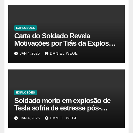
EXPLOSÕES
Carta do Soldado Revela
Motivações por Trás da Explosão
do Cybertruck em Las Vegas –
JAN 4, 2025
DANIEL WEGE
Gazeta Brasil
EXPLOSÕES
Soldado morto em explosão de
Tesla sofria de estresse pós-
traumático e temia ‘colapso’ dos
JAN 4, 2025
DANIEL WEGE
EUA