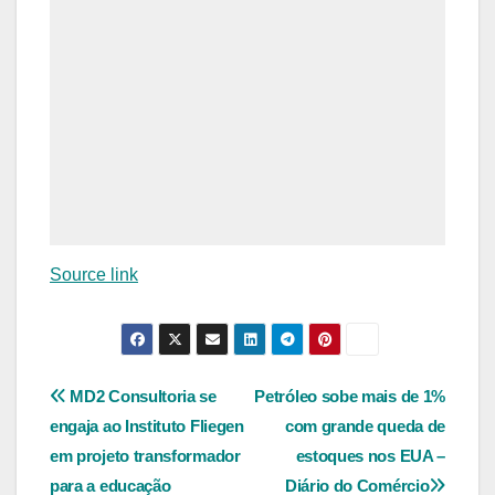
Source link
Navegação
MD2 Consultoria se
Petróleo sobe mais de 1%
engaja ao Instituto Fliegen
com grande queda de
de
em projeto transformador
estoques nos EUA –
Post
para a educação
Diário do Comércio