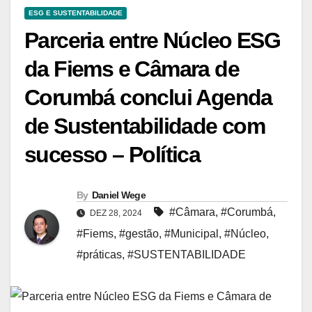
ESG E SUSTENTABILIDADE
Parceria entre Núcleo ESG
da Fiems e Câmara de
Corumbá conclui Agenda
de Sustentabilidade com
sucesso – Política
By
Daniel Wege
#Câmara
,
#Corumbá
,
DEZ 28, 2024
#Fiems
,
#gestão
,
#Municipal
,
#Núcleo
,
#práticas
,
#SUSTENTABILIDADE