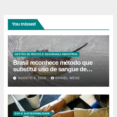
You missed
GESTÃO DE RISCOS E SEGURANÇA INDUSTRIAL
Brasil reconhece método que
substitui uso de sangue de
caranguejo-ferradura em testes
AGOSTO 8, 2026
DANIEL WEGE
farmacêuticos
ESG E SUSTENTABILIDADE