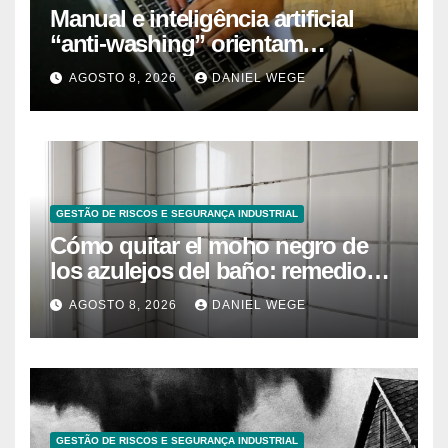
Manual e inteligência artificial
“anti-washing” orientam
empresas
AGOSTO 8, 2026
DANIEL WEGE
GESTÃO DE RISCOS E SEGURANÇA INDUSTRIAL
Cómo quitar el moho negro de
los azulejos del baño: remedios
caseros efectivos
AGOSTO 8, 2026
DANIEL WEGE
GESTÃO DE RISCOS E SEGURANÇA INDUSTRIAL