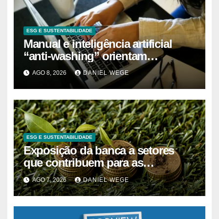
ESG E SUSTENTABILIDADE
Manual e inteligência artificial
“anti-washing” orientam
empresas
AGO 8, 2026
DANIEL WEGE
ESG E SUSTENTABILIDADE
Exposição da banca a setores
que contribuem para as
alterações climáticas mantém-se
AGO 7, 2026
DANIEL WEGE
nos 62%