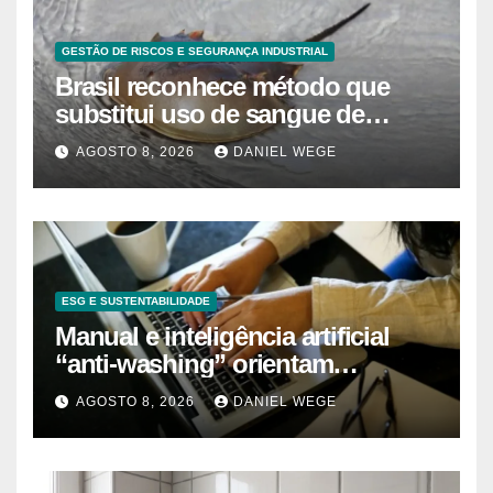
GESTÃO DE RISCOS E SEGURANÇA INDUSTRIAL
Brasil reconhece método que
substitui uso de sangue de
caranguejo-ferradura em testes
AGOSTO 8, 2026
DANIEL WEGE
farmacêuticos
ESG E SUSTENTABILIDADE
Manual e inteligência artificial
“anti-washing” orientam
empresas
AGOSTO 8, 2026
DANIEL WEGE