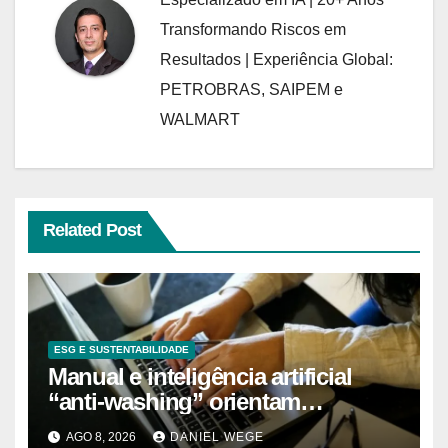
Transformando Riscos em
Resultados | Experiência Global:
PETROBRAS, SAIPEM e
WALMART
Related Post
ESG E SUSTENTABILIDADE
Manual e inteligência artificial
“anti-washing” orientam
empresas
AGO 8, 2026
DANIEL WEGE