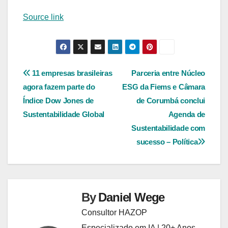
Source link
Navegação
11 empresas brasileiras
Parceria entre Núcleo
agora fazem parte do
ESG da Fiems e Câmara
de
Índice Dow Jones de
de Corumbá conclui
Post
Sustentabilidade Global
Agenda de
Sustentabilidade com
sucesso – Política
By
Daniel Wege
Consultor HAZOP
Especializado em IA | 20+ Anos