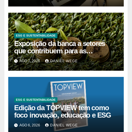
ESG E SUSTENTABILIDADE
Exposição da banca a setores
que contribuem para as
alterações climáticas mantém-se
AGO 7, 2026
DANIEL WEGE
nos 62%
ESG E SUSTENTABILIDADE
Edição da TOPVIEW tem como
foco inovação, educação e ESG
AGO 6, 2026
DANIEL WEGE