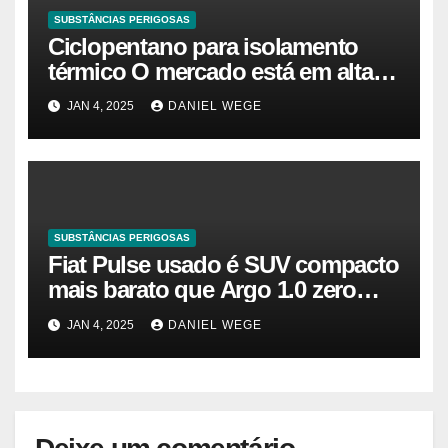
SUBSTÂNCIAS PERIGOSAS
Ciclopentano para isolamento
térmico O mercado está em alta
agora. Vamos entender o
JAN 4, 2025
DANIEL WEGE
tamanho do mercado, a
participação e a previsão até 2032
– Cambada de Críticos
SUBSTÂNCIAS PERIGOSAS
Fiat Pulse usado é SUV compacto
mais barato que Argo 1.0 zero
quilômetro
JAN 4, 2025
DANIEL WEGE