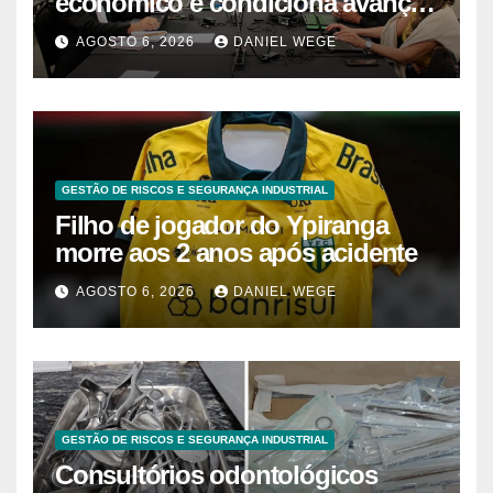
econômico e condiciona avanços
à decisão da Fenaban | Contec
AGOSTO 6, 2026
DANIEL WEGE
Brasil
GESTÃO DE RISCOS E SEGURANÇA INDUSTRIAL
Filho de jogador do Ypiranga
morre aos 2 anos após acidente
AGOSTO 6, 2026
DANIEL WEGE
GESTÃO DE RISCOS E SEGURANÇA INDUSTRIAL
Consultórios odontológicos