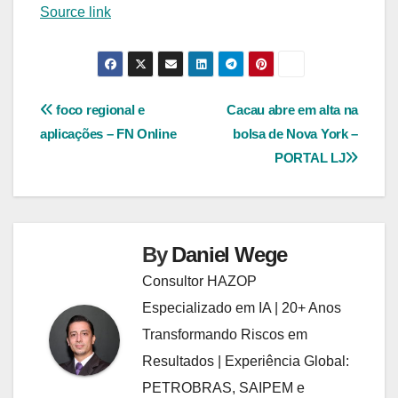
Source link
Navegação
foco regional e
Cacau abre em alta na
aplicações – FN Online
bolsa de Nova York –
de
PORTAL LJ
Post
By
Daniel Wege
Consultor HAZOP
Especializado em IA | 20+ Anos
Transformando Riscos em
Resultados | Experiência Global:
PETROBRAS, SAIPEM e