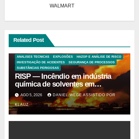
WALMART
Related Post
ANALISES TECNICAS
EXPLOSÕES
HAZOP E ANÁLISE DE RISCO
INVESTIGAÇÃO DE ACIDENTES
SEGURANÇA DE PROCESSOS
SUBSTÂNCIAS PERIGOSAS
RISP — Incêndio em indústria
química de solventes em
Itaquaquecetuba/SP
AGO 5, 2026
DANIEL WEGE ASSISTIDO POR
(UNIQUIMA/Quema)
KLAUZ