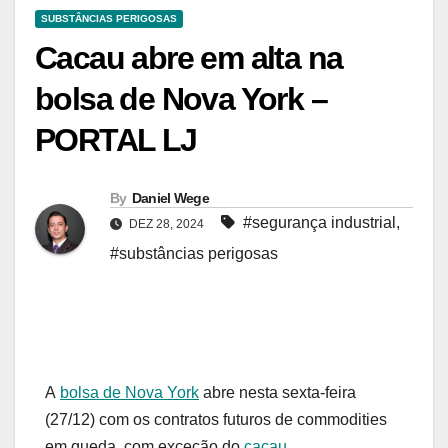
SUBSTÂNCIAS PERIGOSAS
Cacau abre em alta na
bolsa de Nova York –
PORTAL LJ
By
Daniel Wege
#segurança industrial
,
DEZ 28, 2024
#substâncias perigosas
A
bolsa de Nova York
abre nesta sexta-feira
(27/12) com os contratos futuros de commodities
em queda, com exceção do
cacau
.