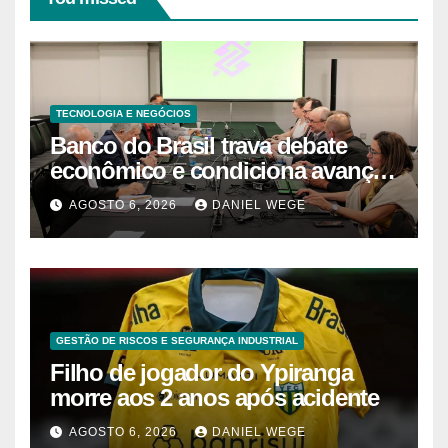
TECNOLOGIA E NEGÓCIOS
Banco do Brasil trava debate
econômico e condiciona avanços
à decisão da Fenaban | Contec
AGOSTO 6, 2026
DANIEL WEGE
Brasil
GESTÃO DE RISCOS E SEGURANÇA INDUSTRIAL
Filho de jogador do Ypiranga
morre aos 2 anos após acidente
AGOSTO 6, 2026
DANIEL WEGE