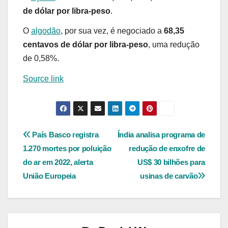
de dólar por libra-peso
.
O
algodão
, por sua vez, é negociado a
68,35
centavos de dólar por libra-peso
, uma redução
de 0,58%.
Source link
Navegação
País Basco registra
Índia analisa programa de
1.270 mortes por poluição
redução de enxofre de
de
do ar em 2022, alerta
US$ 30 bilhões para
Post
União Europeia
usinas de carvão