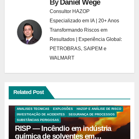
By
Daniel Wege
Consultor HAZOP
Especializado em IA | 20+ Anos
Transformando Riscos em
Resultados | Experiência Global:
PETROBRAS, SAIPEM e
WALMART
Related Post
ANALISES TECNICAS
EXPLOSÕES
HAZOP E ANÁLISE DE RISCO
INVESTIGAÇÃO DE ACIDENTES
SEGURANÇA DE PROCESSOS
SUBSTÂNCIAS PERIGOSAS
RISP — Incêndio em indústria
química de solventes em