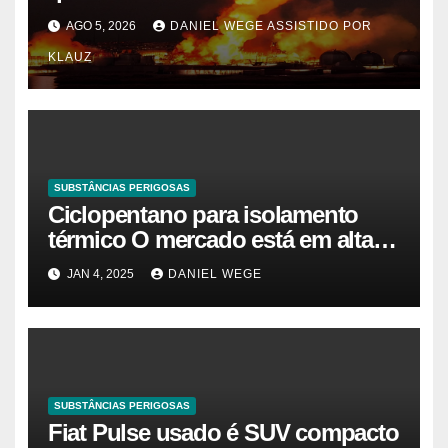
Itaquaquecetuba/SP
AGO 5, 2026
DANIEL WEGE ASSISTIDO POR
(UNIQUIMA/Quema)
KLAUZ
SUBSTÂNCIAS PERIGOSAS
Ciclopentano para isolamento
térmico O mercado está em alta
agora. Vamos entender o
JAN 4, 2025
DANIEL WEGE
tamanho do mercado, a
participação e a previsão até 2032
– Cambada de Críticos
SUBSTÂNCIAS PERIGOSAS
Fiat Pulse usado é SUV compacto