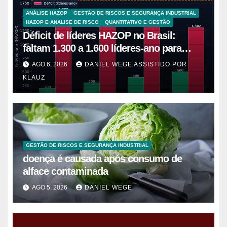
ANÁLISE HAZOP
GESTÃO DE RISCOS E SEGURANÇA INDUSTRIAL
HAZOP E ANÁLISE DE RISCO
QUANTITATIVO E GESTÃO
Déficit de líderes HAZOP no Brasil:
faltam 1.300 a 1.600 líderes-ano para
5.265 plantas de alto risco
AGO 6, 2026
DANIEL WEGE ASSISTIDO POR
KLAUZ
GESTÃO DE RISCOS E SEGURANÇA INDUSTRIAL
doença é causada após consumo de
alface contaminada
AGO 5, 2026
DANIEL WEGE