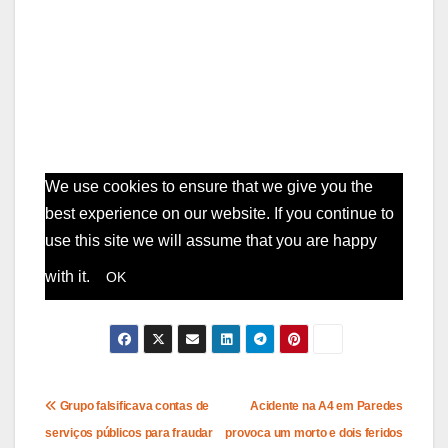
We use cookies to ensure that we give you the
best experience on our website. If you continue to
use this site we will assume that you are happy
with it.
OK
Navegação
Grupo falsificava contas de
Acidente na A4 em Paredes
serviços públicos para fraudar
provoca um morto e dois feridos
de