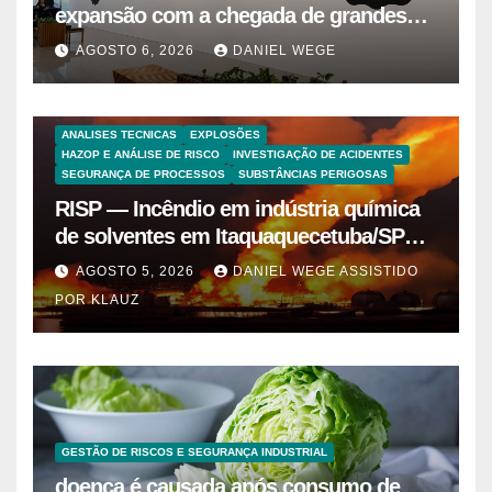
expansão com a chegada de grandes
marcas e inauguração de espaço infantil
AGOSTO 6, 2026
DANIEL WEGE
– Dicas da Capital
ANALISES TECNICAS
EXPLOSÕES
HAZOP E ANÁLISE DE RISCO
INVESTIGAÇÃO DE ACIDENTES
SEGURANÇA DE PROCESSOS
SUBSTÂNCIAS PERIGOSAS
RISP — Incêndio em indústria química
de solventes em Itaquaquecetuba/SP
(UNIQUIMA/Quema)
AGOSTO 5, 2026
DANIEL WEGE ASSISTIDO
POR KLAUZ
GESTÃO DE RISCOS E SEGURANÇA INDUSTRIAL
doença é causada após consumo de