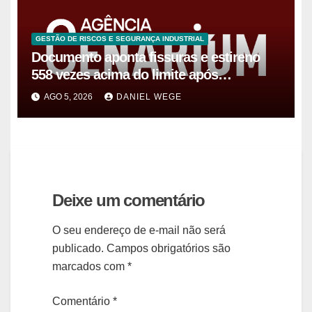
GESTÃO DE RISCOS E SEGURANÇA INDUSTRIAL
Documento aponta fissuras e estireno
558 vezes acima do limite após
vazamento em Manaus
AGO 5, 2026
DANIEL WEGE
Deixe um comentário
O seu endereço de e-mail não será
publicado.
Campos obrigatórios são
marcados com
*
Comentário
*