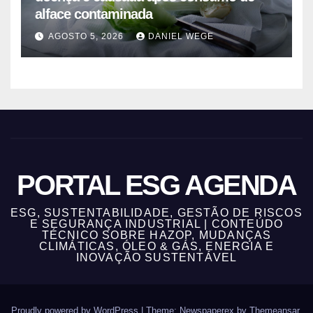
alface contaminada
AGOSTO 5, 2026
DANIEL WEGE
PORTAL ESG AGENDA
ESG, SUSTENTABILIDADE, GESTÃO DE RISCOS
E SEGURANÇA INDUSTRIAL | CONTEÚDO
TÉCNICO SOBRE HAZOP, MUDANÇAS
CLIMÁTICAS, ÓLEO & GÁS, ENERGIA E
INOVAÇÃO SUSTENTÁVEL
Proudly powered by WordPress
|
Theme: Newspaperex by
Themeansar
.