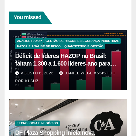
You missed
ANÁLISE HAZOP
GESTÃO DE RISCOS E SEGURANÇA INDUSTRIAL
HAZOP E ANÁLISE DE RISCO
QUANTITATIVO E GESTÃO
Déficit de líderes HAZOP no Brasil:
faltam 1.300 a 1.600 líderes-ano para
5.265 plantas de alto risco
AGOSTO 6, 2026
DANIEL WEGE ASSISTIDO
POR KLAUZ
TECNOLOGIA E NEGÓCIOS
DF Plaza Shopping inicia nova