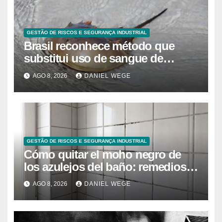
GESTÃO DE RISCOS E SEGURANÇA INDUSTRIAL
Brasil reconhece método que
substitui uso de sangue de
caranguejo-ferradura em testes
AGO 8, 2026
DANIEL WEGE
farmacêuticos
GESTÃO DE RISCOS E SEGURANÇA INDUSTRIAL
Cómo quitar el moho negro de
los azulejos del baño: remedios
caseros efectivos
AGO 8, 2026
DANIEL WEGE