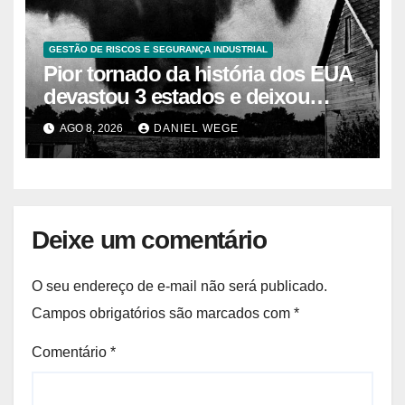
GESTÃO DE RISCOS E SEGURANÇA INDUSTRIAL
Pior tornado da história dos EUA
devastou 3 estados e deixou
centenas de mortos
AGO 8, 2026
DANIEL WEGE
Deixe um comentário
O seu endereço de e-mail não será publicado.
Campos obrigatórios são marcados com
*
Comentário
*