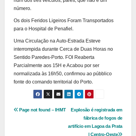
num dos três veículos, pares, que não é um
número.
Os dois Feridos Ligeiros Foram Transportados
para o Hospital de Penafiel.
Uma Circulação na Auto-Estrada Esteve
interrompida durante Cerca de Duas Horas no
Sentido Paredes-Porto. FOI Reaberta
Parcialmente aos 15H e Acabou por ser
normalizada às 16h50, confirmou ao púbblico
fonte do comando territorial do Porto.
Navegação
Page not found – IHMT
Explosão é registrada em
fábrica de fogos de
de
artifício em Lagoa da Prata
| Centro-Oeste