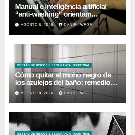
Manual e inteligência artificial
“anti-washing” orientam
empresas
AGOSTO 8, 2026
DANIEL WEGE
GESTÃO DE RISCOS E SEGURANÇA INDUSTRIAL
Cómo quitar el moho negro de
los azulejos del baño: remedios
caseros efectivos
AGOSTO 8, 2026
DANIEL WEGE
GESTÃO DE RISCOS E SEGURANÇA INDUSTRIAL