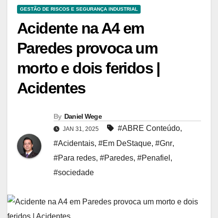
GESTÃO DE RISCOS E SEGURANÇA INDUSTRIAL
Acidente na A4 em
Paredes provoca um
morto e dois feridos |
Acidentes
By
Daniel Wege
#ABRE Conteúdo
,
JAN 31, 2025
#Acidentais
,
#Em DeStaque
,
#Gnr
,
#Para redes
,
#Paredes
,
#Penafiel
,
#sociedade