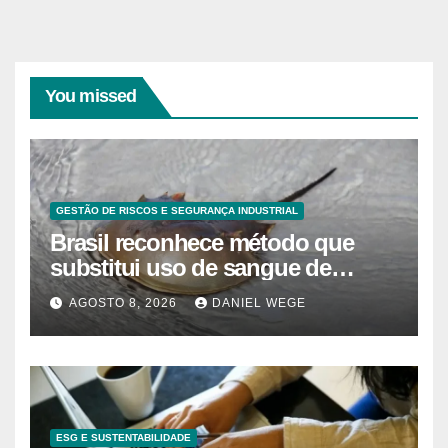
You missed
GESTÃO DE RISCOS E SEGURANÇA INDUSTRIAL
Brasil reconhece método que
substitui uso de sangue de
caranguejo-ferradura em testes
AGOSTO 8, 2026
DANIEL WEGE
farmacêuticos
ESG E SUSTENTABILIDADE