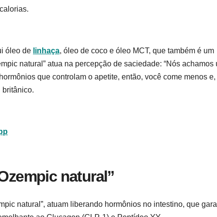
alorias.
ui óleo de
linhaça
, óleo de coco e óleo MCT, que também é um
zempic natural” atua na percepção de saciedade: “Nós achamos
 hormônios que controlam o apetite, então, você come menos e,
 britânico.
App
“Ozempic natural”
mpic natural”, atuam liberando hormônios no intestino, que gar