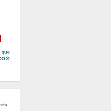
s que
ADO
ncia