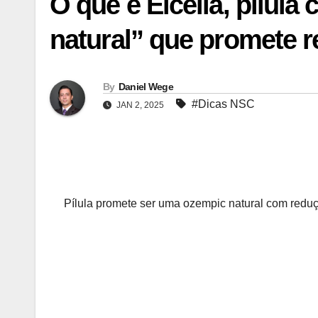
O que é Elcella, pílul
natural” que promete 
By
Daniel Wege
#Dicas NSC
JAN 2, 2025
Pílula promete ser uma ozempic natural com reduçã