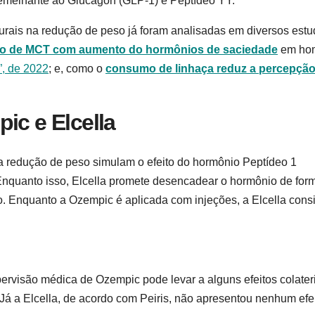
emelhante ao Glucagon (GLP-1) e Peptídeo YY.
turais na redução de peso já foram analisadas em diversos est
eo de MCT com aumento do hormônios de saciedade
em ho
”, de 2022
; e, como o
consumo de linhaça reduz a percepção
ic e Elcella
a redução de peso simulam o efeito do hormônio Peptídeo 1
nquanto isso, Elcella promete desencadear o hormônio de for
ão. Enquanto a Ozempic é aplicada com injeções, a Elcella cons
rvisão médica de Ozempic pode levar a alguns efeitos colater
Já a Elcella, de acordo com Peiris, não apresentou nenhum efe