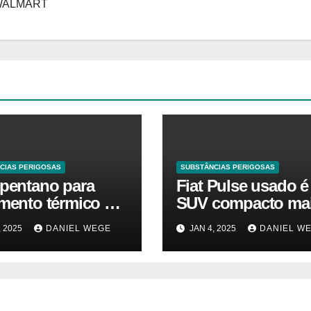
 WALMART
CIAS PERIGOSAS
SUBSTÂNCIAS PERIGOSAS
opentano para
Fiat Pulse usado é
amento térmico O
SUV compacto ma
ado está em alta
barato que Argo 1.
, 2025
DANIEL WEGE
JAN 4, 2025
DANIEL W
a. Vamos
zero quilômetro
nder o tamanho
ercado, a
cipação e a
são até 2032 –