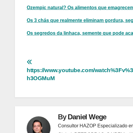
Ozempic natural? Os alimentos que emagrec
Os 3 chás que realmente eliminam gordura, s
Os segredos da linhaça, semente que pode acab
Navegação
https://www.youtube.com/watch%3Fv%
de
h3OGMuM
Post
By
Daniel Wege
Consultor HAZOP Especializado em