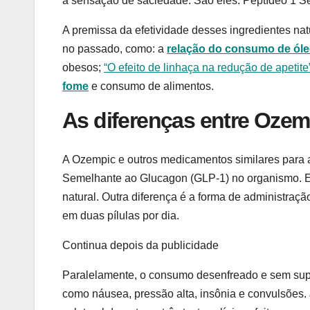
a sensação de saciedade. São eles: Peptídeo 1 S
A premissa da efetividade desses ingredientes na
no passado, como: a
relação do consumo de ól
obesos;
“O efeito de linhaça na redução de apetite
fome
e consumo de alimentos.
As diferenças entre Ozemp
A Ozempic e outros medicamentos similares para 
Semelhante ao Glucagon (GLP-1) no organismo. E
natural. Outra diferença é a forma de administraç
em duas pílulas por dia.
Continua depois da publicidade
Paralelamente, o consumo desenfreado e sem supe
como náusea, pressão alta, insônia e convulsões. 