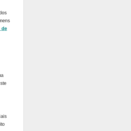
udos
mens
 de
ma
iste
iais
ito