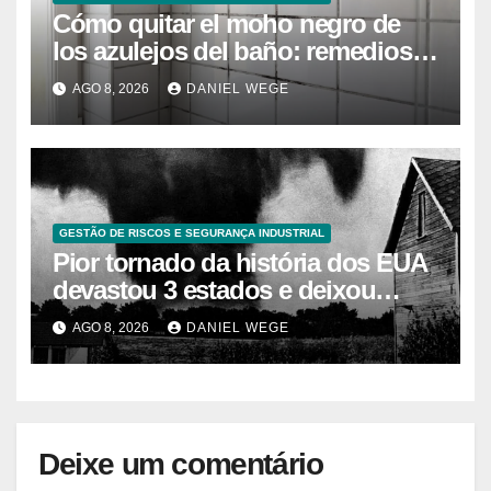
Cómo quitar el moho negro de
los azulejos del baño: remedios
caseros efectivos
AGO 8, 2026
DANIEL WEGE
GESTÃO DE RISCOS E SEGURANÇA INDUSTRIAL
Pior tornado da história dos EUA
devastou 3 estados e deixou
centenas de mortos
AGO 8, 2026
DANIEL WEGE
Deixe um comentário