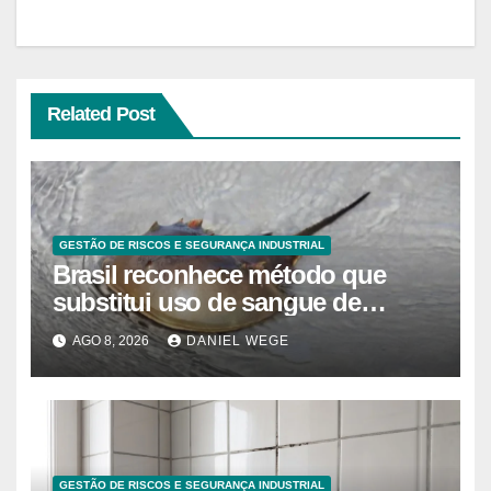
Related Post
GESTÃO DE RISCOS E SEGURANÇA INDUSTRIAL
Brasil reconhece método que
substitui uso de sangue de
caranguejo-ferradura em testes
AGO 8, 2026
DANIEL WEGE
farmacêuticos
GESTÃO DE RISCOS E SEGURANÇA INDUSTRIAL