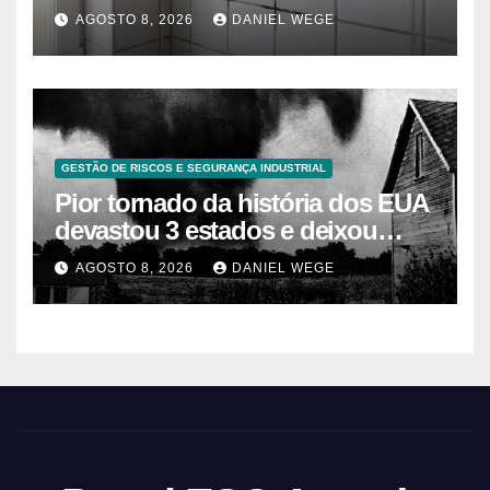
caseros efectivos
AGOSTO 8, 2026
DANIEL WEGE
GESTÃO DE RISCOS E SEGURANÇA INDUSTRIAL
Pior tornado da história dos EUA
devastou 3 estados e deixou
centenas de mortos
AGOSTO 8, 2026
DANIEL WEGE