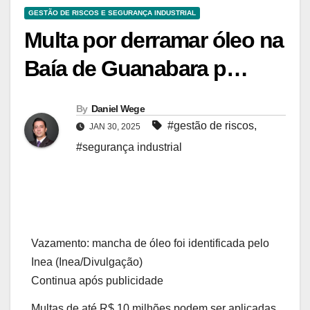
GESTÃO DE RISCOS E SEGURANÇA INDUSTRIAL
Multa por derramar óleo na
Baía de Guanabara p…
By
Daniel Wege
#gestão de riscos
,
JAN 30, 2025
#segurança industrial
Vazamento: mancha de óleo foi identificada pelo
Inea
(Inea/Divulgação)
Continua após publicidade
Multas de até R$ 10 milhões podem ser aplicadas