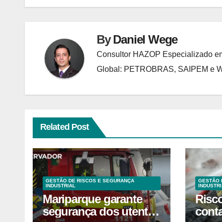
Post
By
Daniel Wege
Consultor HAZOP Especializado em
Global: PETROBRAS, SAIPEM e
Related Post
GESTÃO DE RISCOS E SEGURANÇA
GESTÃO 
INDUSTRIAL
INDUSTRI
Mariparque garante
Risc
segurança dos utentes
cont