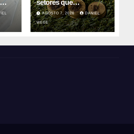
setores que
contribuem para as
IEL
AGOSTO 7, 2026
DANIEL
 em
alterações climáticas
WEGE
ca do
mantém-se nos 62%