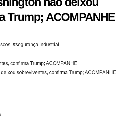
hington não deixou
rma Trump; ACOMPANHE
iscos
,
#segurança industrial
o deixou sobreviventes, confirma Trump; ACOMPANHE
o