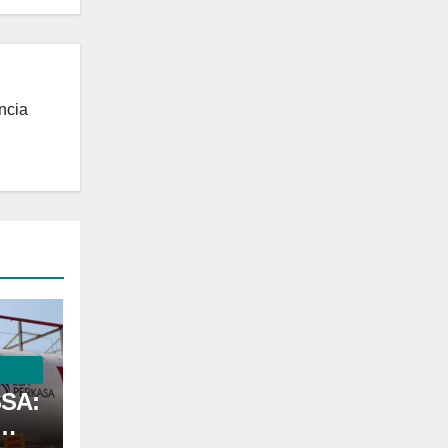
ncia
SSA: