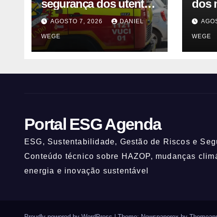
segurança dos utentes
dos 
após acidente –
visio
AGOSTO 7, 2026
DANIEL
AGOS
Observador
fale
WEGE
WEGE
Sinc
Portal ESG Agenda
ESG, Sustentabilidade, Gestão de Riscos e Segu
Conteúdo técnico sobre HAZOP, mudanças climát
energia e inovação sustentável
Proudly powered by WordPress
|
Theme: Newspaperex by
Themeans