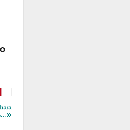
to
abara
p…