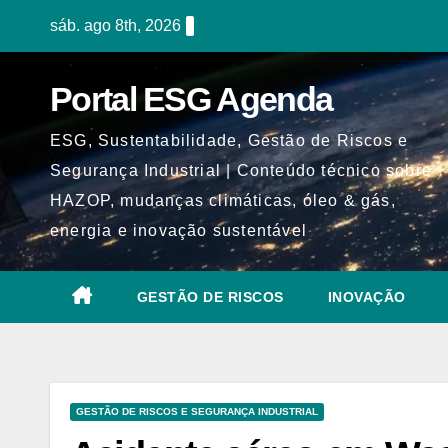
Skip
sáb. ago 8th, 2026
to
content
Portal ESG Agenda
ESG, Sustentabilidade, Gestão de Riscos e
Segurança Industrial | Conteúdo técnico sobre
HAZOP, mudanças climáticas, óleo & gás,
energia e inovação sustentável
GESTÃO DE RISCOS
INOVAÇÃO
GESTÃO DE RISCOS E SEGURANÇA INDUSTRIAL