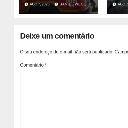
após acidente –
liste
AGO 7, 2026
DANIEL WEGE
AGO 7
Observador
venda
fábri
Norte
Deixe um comentário
O seu endereço de e-mail não será publicado.
Campo
Comentário
*