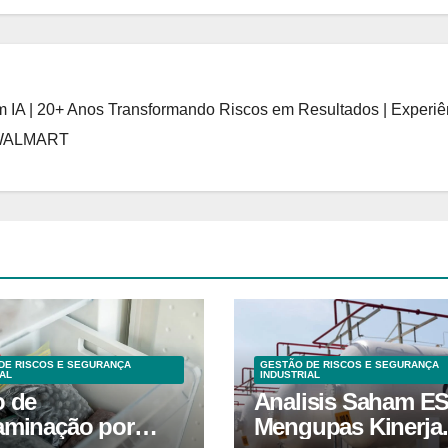
 IA | 20+ Anos Transformando Riscos em Resultados | Experiê
 WALMART
DE RISCOS E SEGURANÇA
GESTÃO DE RISCOS E SEGURANÇA
AL
INDUSTRIAL
o de
Analisis Saham E
aminação por
Mengupas Kinerja