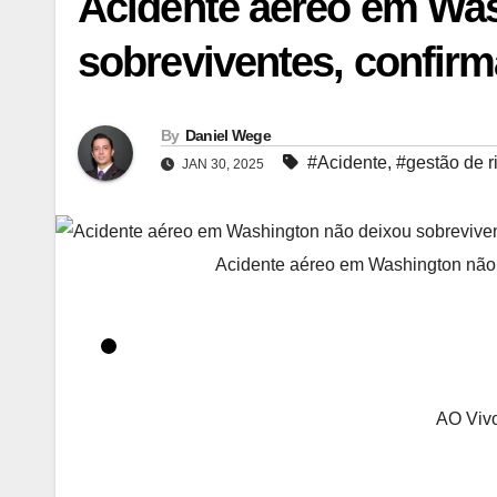
Acidente aéreo em Was
sobreviventes, confi
By
Daniel Wege
#Acidente
,
#gestão de r
JAN 30, 2025
Acidente aéreo em Washington nã
AO Viv