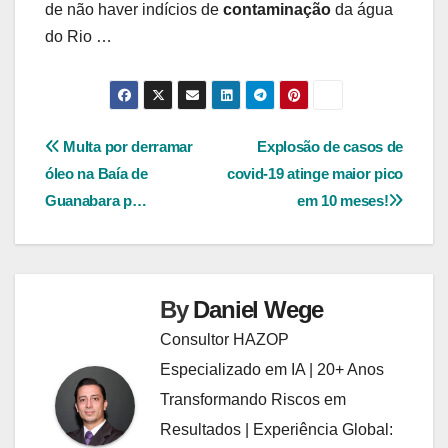
de não haver indícios de
contaminação
da água
do Rio …
Navegação
Multa por derramar
Explosão de casos de
óleo na Baía de
covid-19 atinge maior pico
de
Guanabara p…
em 10 meses!
Post
By
Daniel Wege
Consultor HAZOP
Especializado em IA | 20+ Anos
Transformando Riscos em
Resultados | Experiência Global: