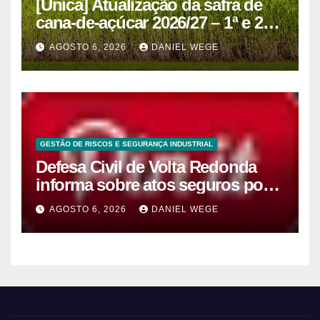
[Unica] Atualização da safra de
cana-de-açúcar 2026/27 – 1ª e 2ª
quinzenas de junho
AGOSTO 6, 2026
DANIEL WEGE
GESTÃO DE RISCOS E SEGURANÇA INDUSTRIAL
Defesa Civil de Volta Redonda
informa sobre atos seguros por
conta de efeitos meteorológicos
AGOSTO 6, 2026
DANIEL WEGE
previstos até domingo (9)