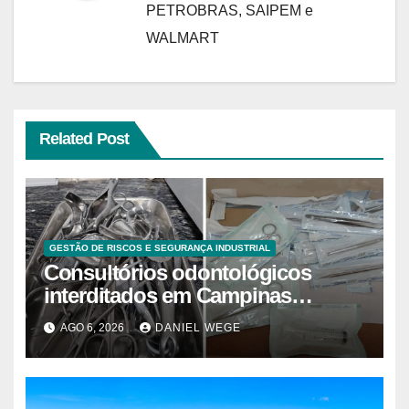
PETROBRAS, SAIPEM e
WALMART
Related Post
GESTÃO DE RISCOS E SEGURANÇA INDUSTRIAL
Consultórios odontológicos
interditados em Campinas
superam 2025
AGO 6, 2026
DANIEL WEGE