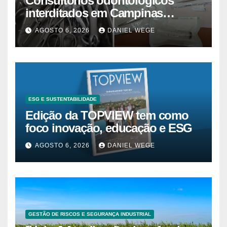
Consultórios odontológicos
interditados em Campinas
superam 2025
AGOSTO 6, 2026
DANIEL WEGE
ESG E SUSTENTABILIDADE
Edição da TOPVIEW tem como
foco inovação, educação e ESG
AGOSTO 6, 2026
DANIEL WEGE
GESTÃO DE RISCOS E SEGURANÇA INDUSTRIAL