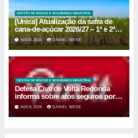
GESTÃO DE RISCOS E SEGURANÇA INDUSTRIAL
[Unica] Atualização da safra de
cana-de-açúcar 2026/27 – 1ª e 2ª
quinzenas de junho
AGO 6, 2026
DANIEL WEGE
GESTÃO DE RISCOS E SEGURANÇA INDUSTRIAL
Defesa Civil de Volta Redonda
informa sobre atos seguros por
conta de efeitos meteorológicos
AGO 6, 2026
DANIEL WEGE
previstos até domingo (9)