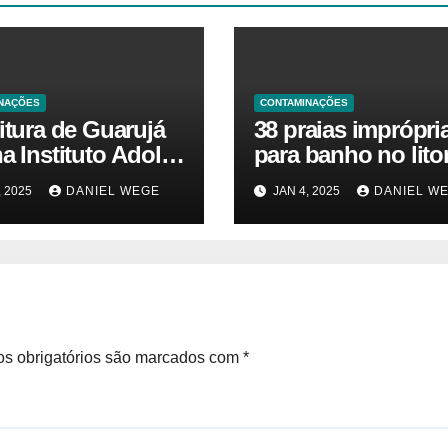
NAÇÕES
CONTAMINAÇÕES
itura de Guarujá
38 praias imprópri
a Instituto Adolfo
para banho no litor
para identificar
paulista geram aler
, 2025
DANIEL WEGE
JAN 4, 2025
DANIEL W
as da virose em
ambiental e de sa
ores e turistas –
pública
ias das Praias
s obrigatórios são marcados com
*