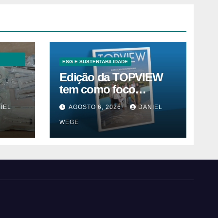
ESG E SUSTENTABILIDADE
Edição da TOPVIEW
tem como foco
inovação, educação e
IEL
AGOSTO 6, 2026
DANIEL
m
ESG
WEGE