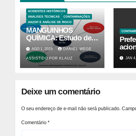
ACIDENTES HISTÓRICOS
ANALISES TECNICAS
CONTAMINAÇÕES
HAZOP E ANÁLISE DE RISCO
MANGUINHOS
CONTAMI
QUÍMICA: Estudo de
Prefe
Caso PGR — Área
acion
AGO 1, 2026
DANIEL WEGE
Contaminada
Lutz 
JAN 4
ASSISTIDO POR KLAUZ
Prioridade A em
caus
Campinas (CETESB
morad
P4.261)
Notíc
Deixe um comentário
O seu endereço de e-mail não será publicado.
Campo
Comentário
*