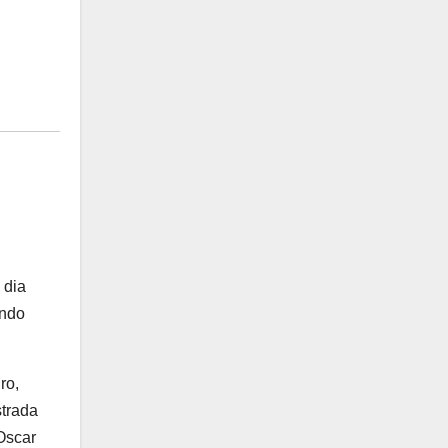
 dia
ando
ro,
strada
 Oscar