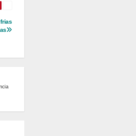
frias
tas
ncia