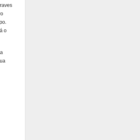
graves
vo
po.
á o
 a
sua