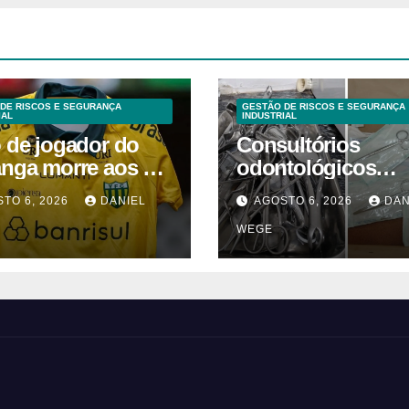
DE RISCOS E SEGURANÇA
GESTÃO DE RISCOS E SEGURANÇA
IAL
INDUSTRIAL
o de jogador do
Consultórios
anga morre aos 2
odontológicos
 após acidente
interditados em
TO 6, 2026
DANIEL
AGOSTO 6, 2026
DAN
Campinas supera
WEGE
2025