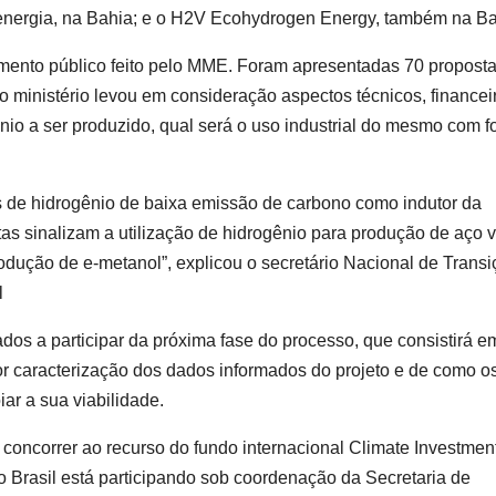
nergia, na Bahia; e o H2V Ecohydrogen Energy, também na Ba
ento público feito pelo MME. Foram apresentadas 70 proposta
ministério levou em consideração aspectos técnicos, financei
nio a ser produzido, qual será o uso industrial do mesmo com f
s de hidrogênio de baixa emissão de carbono como indutor da
tas sinalizam a utilização de hidrogênio para produção de aço 
produção de e-metanol”, explicou o secretário Nacional de Trans
l
dos a participar da próxima fase do processo, que consistirá e
r caracterização dos dados informados do projeto e de como o
ar a sua viabilidade.
concorrer ao recurso do fundo internacional Climate Investmen
o Brasil está participando sob coordenação da Secretaria de