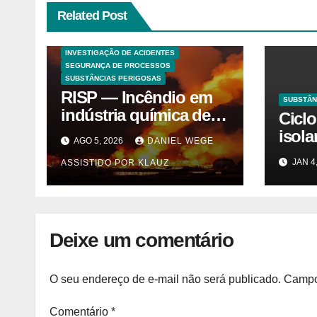
Related Post
ANALISES TECNICAS
EXPLOSÕES
HAZOP E ANÁLISE DE RISCO
INVESTIGAÇÃO DE ACIDENTES
SEGURANÇA DE PROCESSOS
SUBSTÂNCIAS PERIGOSAS
RISP — Incêndio em
SUBSTÂN
indústria química de
Cicl
solventes em
isol
AGO 5, 2026
DANIEL WEGE
Itaquaquecetuba/SP
merc
JAN 4
ASSISTIDO POR KLAUZ
(UNIQUIMA/Quema)
agor
ente
do m
parti
Deixe um comentário
previ
Camb
O seu endereço de e-mail não será publicado.
Campo
Comentário
*