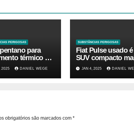
CIAS PERIGOSAS
SUBSTÂNCIAS PERIGOSAS
opentano para
Fiat Pulse usado é
amento térmico O
SUV compacto ma
ado está em alta
barato que Argo 1.
, 2025
DANIEL WEGE
JAN 4, 2025
DANIEL W
a. Vamos
zero quilômetro
nder o tamanho
ercado, a
cipação e a
são até 2032 –
ada de Críticos
s obrigatórios são marcados com
*