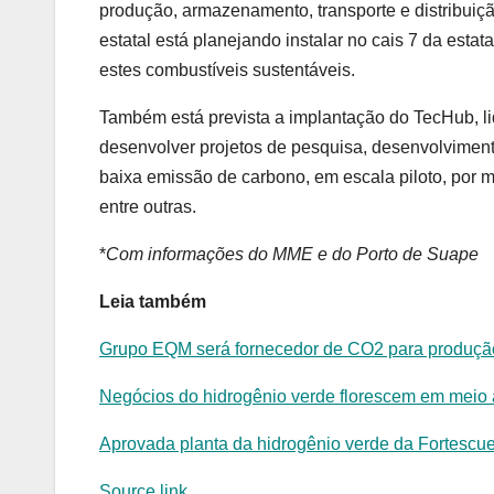
produção, armazenamento, transporte e distribuiç
estatal está planejando instalar no cais 7 da estata
estes combustíveis sustentáveis.
Também está prevista a implantação do TecHub, l
desenvolver projetos de pesquisa, desenvolvimen
baixa emissão de carbono, em escala piloto, por me
entre outras.
*
Com informações do MME e do Porto de Suape
Leia também
Grupo EQM será fornecedor de CO2 para produçã
Negócios do hidrogênio verde florescem em meio a
Aprovada planta da hidrogênio verde da Fortesc
Source link