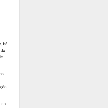
o, há
 do
de
 os
ação
a da