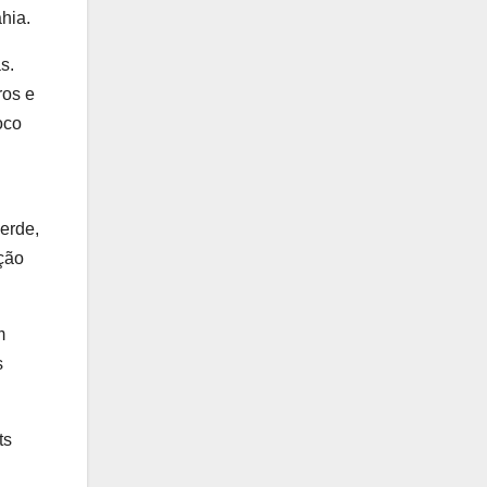
hia.
s.
ros e
oco
verde,
ição
m
s
ts