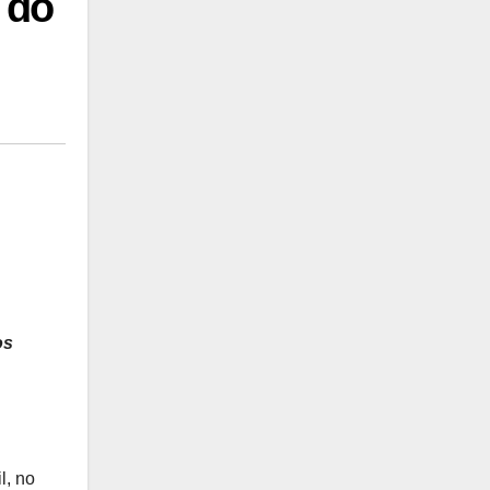
 do
os
l, no