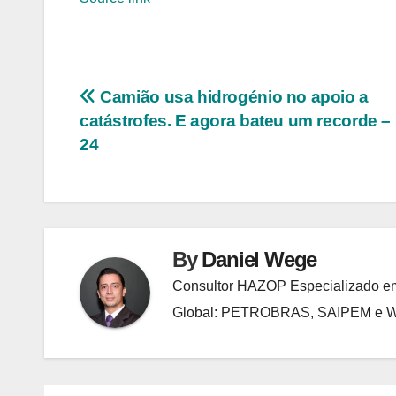
Navegação
Camião usa hidrogénio no apoio a
catástrofes. E agora bateu um recorde –
de
24
Post
By
Daniel Wege
Consultor HAZOP Especializado em
Global: PETROBRAS, SAIPEM e