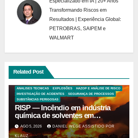
Especializado em IA | 20+ Anos
Transformando Riscos em
Resultados | Experiência Global:
PETROBRAS, SAIPEM e
WALMART
Related Post
ANALISES TECNICAS
EXPLOSÕES
HAZOP E ANÁLISE DE RISCO
INVESTIGAÇÃO DE ACIDENTES
SEGURANÇA DE PROCESSOS
SUBSTÂNCIAS PERIGOSAS
RISP — Incêndio em indústria
química de solventes em
Itaquaquecetuba/SP
AGO 5, 2026
DANIEL WEGE ASSISTIDO POR
(UNIQUIMA/Quema)
KLAUZ