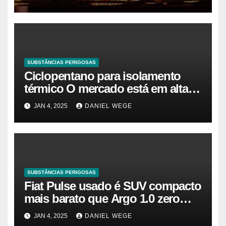
SUBSTÂNCIAS PERIGOSAS
Ciclopentano para isolamento
térmico O mercado está em alta
agora. Vamos entender o
JAN 4, 2025
DANIEL WEGE
tamanho do mercado, a
participação e a previsão até 2032
– Cambada de Críticos
SUBSTÂNCIAS PERIGOSAS
Fiat Pulse usado é SUV compacto
mais barato que Argo 1.0 zero
quilômetro
JAN 4, 2025
DANIEL WEGE