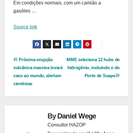
Em condições normais, com um camião a
gasóleo …
Source link
Navegação
Próxima erupção
MME seleciona 12 hubs de
vulcânica massiva levará
hidrogênio, incluindo o do
de
caos ao mundo, alertam
Porto de Suape
Post
cientistas
By
Daniel Wege
Consultor HAZOP