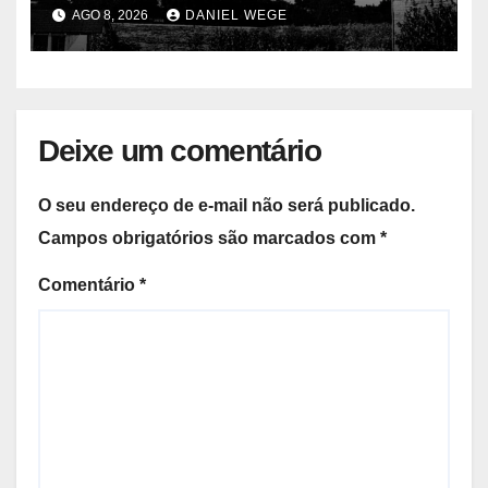
centenas de mortos
AGO 8, 2026
DANIEL WEGE
Deixe um comentário
O seu endereço de e-mail não será publicado.
Campos obrigatórios são marcados com
*
Comentário
*