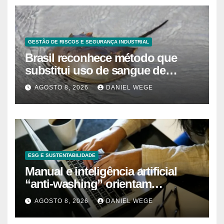
GESTÃO DE RISCOS E SEGURANÇA INDUSTRIAL
Brasil reconhece método que
substitui uso de sangue de
caranguejo-ferradura em testes
AGOSTO 8, 2026
DANIEL WEGE
farmacêuticos
ESG E SUSTENTABILIDADE
Manual e inteligência artificial
“anti-washing” orientam
empresas
AGOSTO 8, 2026
DANIEL WEGE