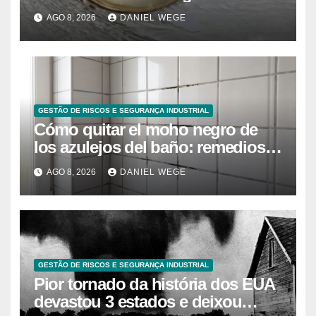
caranguejo-ferradura em testes
AGO 8, 2026
DANIEL WEGE
farmacêuticos
GESTÃO DE RISCOS E SEGURANÇA INDUSTRIAL
Cómo quitar el moho negro de
los azulejos del baño: remedios
caseros efectivos
AGO 8, 2026
DANIEL WEGE
GESTÃO DE RISCOS E SEGURANÇA INDUSTRIAL
Pior tornado da história dos EUA
devastou 3 estados e deixou