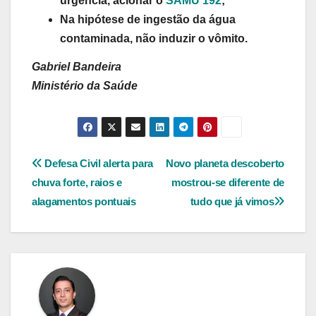
urgência, acionar o
SAMU 192
;
Na hipótese de ingestão da água
contaminada, não induzir o vômito.
Gabriel Bandeira
Ministério da Saúde
Navegação
Defesa Civil alerta para
Novo planeta descoberto
chuva forte, raios e
mostrou-se diferente de
de
alagamentos pontuais
tudo que já vimos
Post