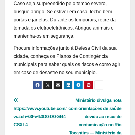
Caso seja surpreendido pelo tempo severo,
busque abrigo. Se estiver em casa, feche bem
portas e janelas. Durante os temporais, retire da
tomada os eletroeletrônicos. Abrigue animais e
mantenha-os em segurança.
Procure informações junto à Defesa Civil da sua
cidade, conheça os Planos de Contingência
municipais para saber quais os riscos e como agir
em caso de desastre no seu município.
Navegação
Ministério divulga nota
https://www.youtube.com/
com orientações de saúde
de
watch%3Fv%3DGDGGB4
devido ao risco de
Post
CSXL4
contaminação no Rio
Tocantins — Ministério da