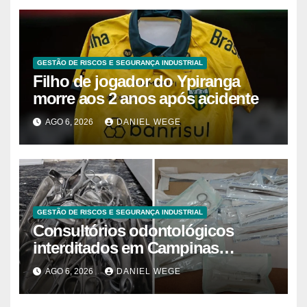
GESTÃO DE RISCOS E SEGURANÇA INDUSTRIAL
Filho de jogador do Ypiranga
morre aos 2 anos após acidente
AGO 6, 2026
DANIEL WEGE
GESTÃO DE RISCOS E SEGURANÇA INDUSTRIAL
Consultórios odontológicos
interditados em Campinas
superam 2025
AGO 6, 2026
DANIEL WEGE