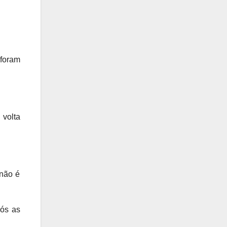
 foram
 volta
 não é
pós as