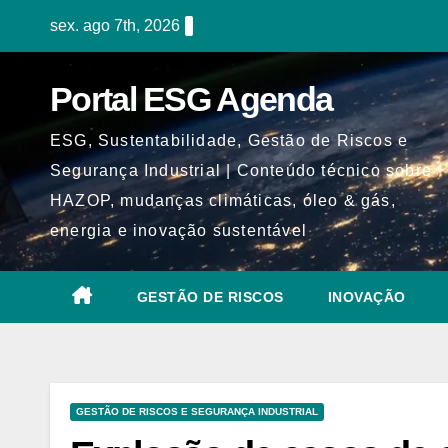
Skip
sex. ago 7th, 2026
to
content
Portal ESG Agenda
ESG, Sustentabilidade, Gestão de Riscos e
Segurança Industrial | Conteúdo técnico sobre
HAZOP, mudanças climáticas, óleo & gás,
energia e inovação sustentável
GESTÃO DE RISCOS
INOVAÇÃO
GESTÃO DE RISCOS E SEGURANÇA INDUSTRIAL