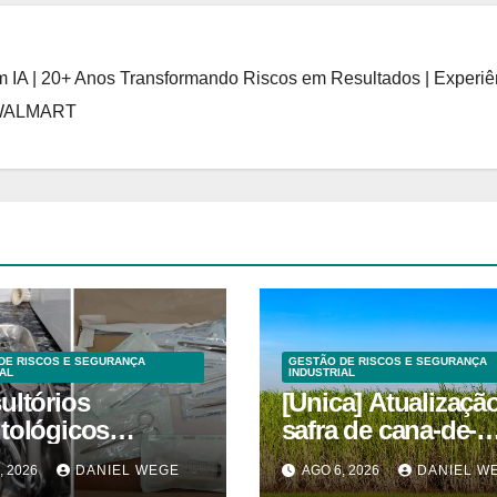
 IA | 20+ Anos Transformando Riscos em Resultados | Experiê
 WALMART
DE RISCOS E SEGURANÇA
GESTÃO DE RISCOS E SEGURANÇA
AL
INDUSTRIAL
ultórios
[Unica] Atualizaçã
tológicos
safra de cana-de-
ditados em
açúcar 2026/27 – 1ª
, 2026
DANIEL WEGE
AGO 6, 2026
DANIEL W
inas superam
quinzenas de junh