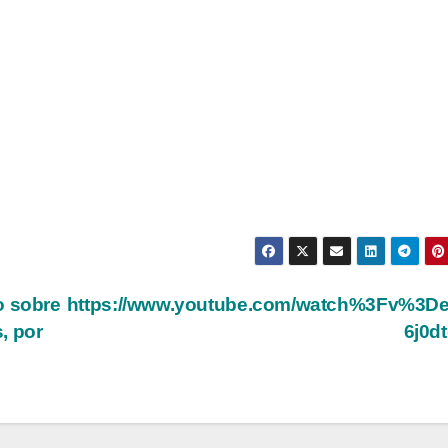
o sobre
https://www.youtube.com/watch%3Fv%3D
, por
6j0d