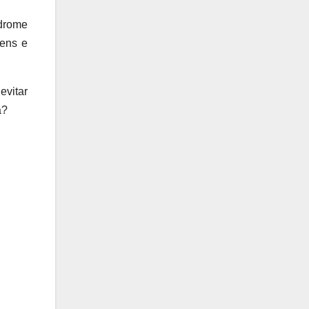
drome
vens e
evitar
a?