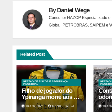
By
Daniel Wege
Consultor HAZOP Especializado em
Global: PETROBRAS, SAIPEM e
Related Post
GESTÃO DE RISCOS E SEGURANÇA
GESTÃO 
INDUSTRIAL
INDUSTRI
Filho de jogador do
Cons
Ypiranga morre aos 2
odon
anos após acidente
inter
AGO 6, 2026
DANIEL WEGE
AGO 6
Camp