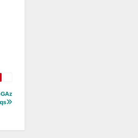
eGAz
tqs