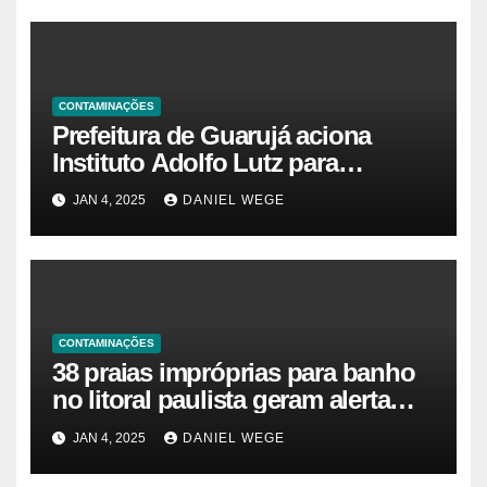
CONTAMINAÇÕES
Prefeitura de Guarujá aciona
Instituto Adolfo Lutz para
identificar causas da virose em
JAN 4, 2025
DANIEL WEGE
moradores e turistas – Notícias
das Praias
CONTAMINAÇÕES
38 praias impróprias para banho
no litoral paulista geram alerta
ambiental e de saúde pública
JAN 4, 2025
DANIEL WEGE