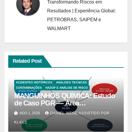
Transformando Riscos em
Resultados | Experiência Global:
PETROBRAS, SAIPEM e
WALMART
Related Post
ACIDENTES HISTÓRICOS
ANALISES TECNICAS
CONTAMINAÇÕES
HAZOP E ANÁLISE DE RISCO
MANGUINHOS QUÍMICA: Estudo
de Caso PGR — Área
Contaminada Prioridade A em
AGO 1, 2026
DANIEL WEGE ASSISTIDO POR
Campinas (CETESB P4.261)
KLAUZ