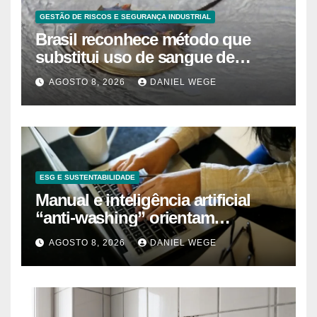
GESTÃO DE RISCOS E SEGURANÇA INDUSTRIAL
Brasil reconhece método que
substitui uso de sangue de
caranguejo-ferradura em testes
AGOSTO 8, 2026
DANIEL WEGE
farmacêuticos
ESG E SUSTENTABILIDADE
Manual e inteligência artificial
“anti-washing” orientam
empresas
AGOSTO 8, 2026
DANIEL WEGE