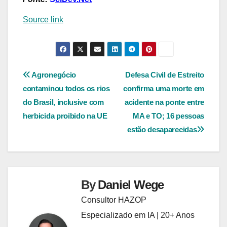
Source link
Navegação
Agronegócio
Defesa Civil de Estreito
contaminou todos os rios
confirma uma morte em
de
do Brasil, inclusive com
acidente na ponte entre
Post
herbicida proibido na UE
MA e TO; 16 pessoas
estão desaparecidas
By
Daniel Wege
Consultor HAZOP
Especializado em IA | 20+ Anos