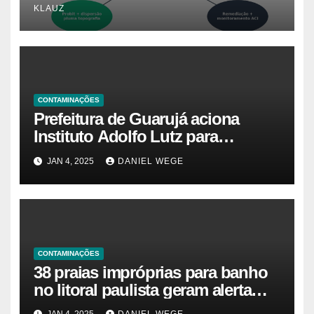
KLAUZ
CONTAMINAÇÕES
Prefeitura de Guarujá aciona
Instituto Adolfo Lutz para
identificar causas da virose em
JAN 4, 2025
DANIEL WEGE
moradores e turistas – Notícias
das Praias
CONTAMINAÇÕES
38 praias impróprias para banho
no litoral paulista geram alerta
ambiental e de saúde pública