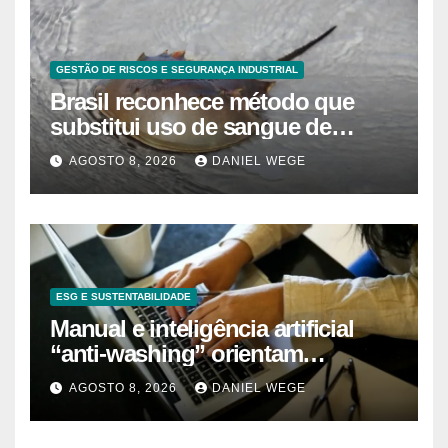
GESTÃO DE RISCOS E SEGURANÇA INDUSTRIAL
Brasil reconhece método que
substitui uso de sangue de
caranguejo-ferradura em testes
AGOSTO 8, 2026
DANIEL WEGE
farmacêuticos
ESG E SUSTENTABILIDADE
Manual e inteligência artificial
“anti-washing” orientam
empresas
AGOSTO 8, 2026
DANIEL WEGE