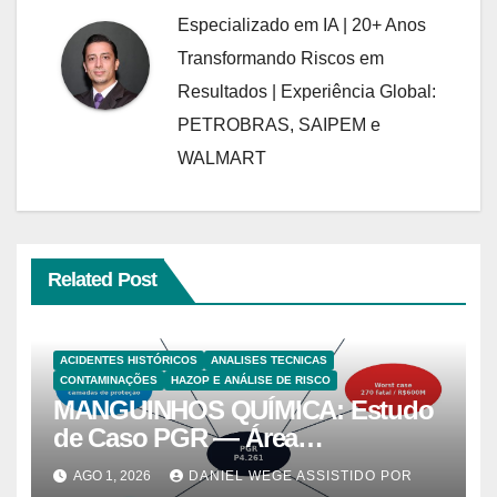
Especializado em IA | 20+ Anos
Transformando Riscos em
Resultados | Experiência Global:
PETROBRAS, SAIPEM e
WALMART
Related Post
ACIDENTES HISTÓRICOS
ANALISES TECNICAS
CONTAMINAÇÕES
HAZOP E ANÁLISE DE RISCO
MANGUINHOS QUÍMICA: Estudo
de Caso PGR — Área
Contaminada Prioridade A em
AGO 1, 2026
DANIEL WEGE ASSISTIDO POR
Campinas (CETESB P4.261)