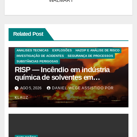
WALMART
Related Post
ANALISES TECNICAS
EXPLOSÕES
HAZOP E ANÁLISE DE RISCO
INVESTIGAÇÃO DE ACIDENTES
SEGURANÇA DE PROCESSOS
SUBSTÂNCIAS PERIGOSAS
RISP — Incêndio em indústria
química de solventes em
Itaquaquecetuba/SP
AGO 5, 2026
DANIEL WEGE ASSISTIDO POR
(UNIQUIMA/Quema)
KLAUZ