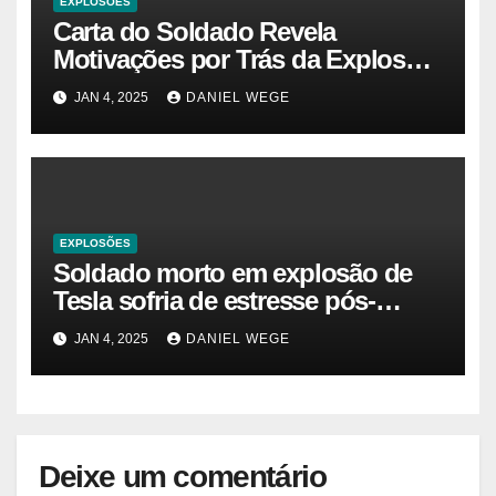
EXPLOSÕES
Carta do Soldado Revela
Motivações por Trás da Explosão
do Cybertruck em Las Vegas –
JAN 4, 2025
DANIEL WEGE
Gazeta Brasil
EXPLOSÕES
Soldado morto em explosão de
Tesla sofria de estresse pós-
traumático e temia ‘colapso’ dos
JAN 4, 2025
DANIEL WEGE
EUA
Deixe um comentário