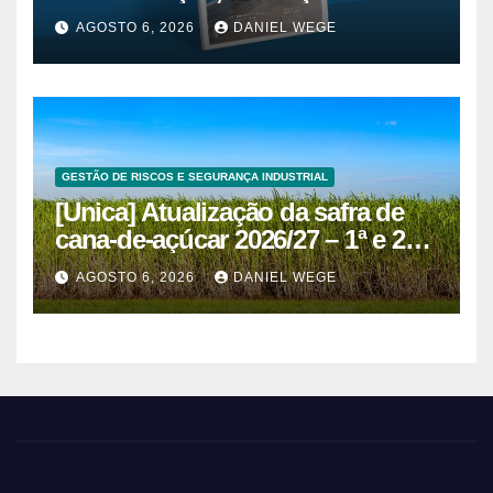
AGOSTO 6, 2026
DANIEL WEGE
GESTÃO DE RISCOS E SEGURANÇA INDUSTRIAL
[Unica] Atualização da safra de
cana-de-açúcar 2026/27 – 1ª e 2ª
quinzenas de junho
AGOSTO 6, 2026
DANIEL WEGE