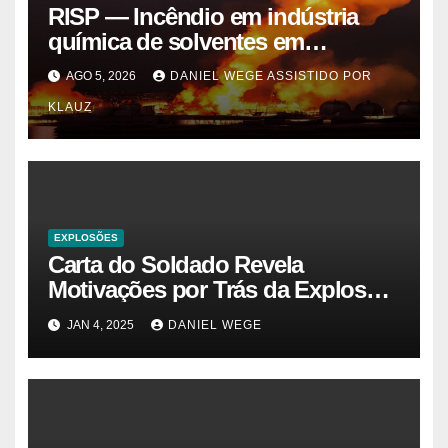
RISP — Incêndio em indústria
química de solventes em
Itaquaquecetuba/SP
AGO 5, 2026
DANIEL WEGE ASSISTIDO POR
(UNIQUIMA/Quema)
KLAUZ
EXPLOSÕES
Carta do Soldado Revela
Motivações por Trás da Explosão
do Cybertruck em Las Vegas –
JAN 4, 2025
DANIEL WEGE
Gazeta Brasil