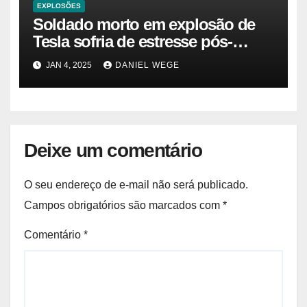
EXPLOSÕES
Soldado morto em explosão de
Tesla sofria de estresse pós-
traumático e temia ‘colapso’ dos
JAN 4, 2025
DANIEL WEGE
EUA
Deixe um comentário
O seu endereço de e-mail não será publicado.
Campos obrigatórios são marcados com
*
Comentário
*