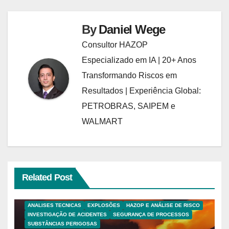
Post
By
Daniel Wege
Consultor HAZOP
Especializado em IA | 20+ Anos
Transformando Riscos em
Resultados | Experiência Global:
PETROBRAS, SAIPEM e
WALMART
Related Post
ANALISES TECNICAS
EXPLOSÕES
HAZOP E ANÁLISE DE RISCO
INVESTIGAÇÃO DE ACIDENTES
SEGURANÇA DE PROCESSOS
SUBSTÂNCIAS PERIGOSAS