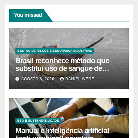
You missed
GESTÃO DE RISCOS E SEGURANÇA INDUSTRIAL
Brasil reconhece método que
substitui uso de sangue de
caranguejo-ferradura em testes
AGOSTO 8, 2026
DANIEL WEGE
farmacêuticos
ESG E SUSTENTABILIDADE
Manual e inteligência artificial