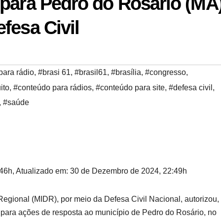
 para Pedro do Rosário (MA
fesa Civil
para rádio
,
#brasi 61
,
#brasil61
,
#brasília
,
#congresso
,
ito
,
#conteúdo para rádios
,
#conteúdo para site
,
#defesa civil
,
,
#saúde
46h, Atualizado em: 30 de Dezembro de 2024, 22:49h
egional (MIDR), por meio da Defesa Civil Nacional, autorizou,
 para ações de resposta ao município de Pedro do Rosário, no