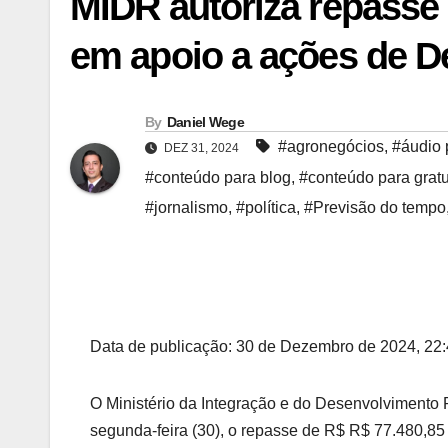
MIDR autoriza repasse
em apoio a ações de De
By
Daniel Wege
#agronegócios
,
#áudio 
DEZ 31, 2024
#conteúdo para blog
,
#conteúdo para gratu
#jornalismo
,
#política
,
#Previsão do tempo
Data de publicação: 30 de Dezembro de 2024, 22:
O Ministério da Integração e do Desenvolvimento R
segunda-feira (30), o repasse de R$ R$ 77.480,85