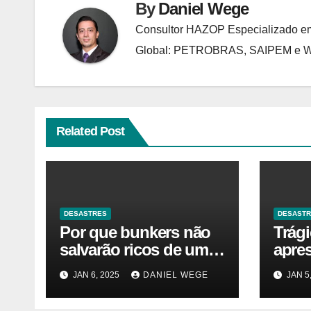
By
Daniel Wege
Consultor HAZOP Especializado em
Global: PETROBRAS, SAIPEM e
Related Post
DESASTRES
DESAST
Por que bunkers não
Trág
salvarão ricos de um
apre
desastre nuclear
JAN 6, 2025
DANIEL WEGE
JAN 5