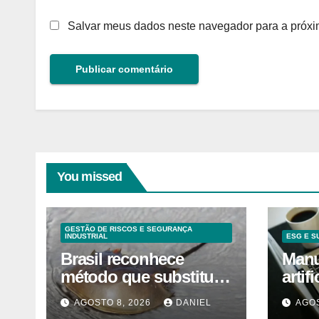
Salvar meus dados neste navegador para a próxi
You missed
GESTÃO DE RISCOS E SEGURANÇA
INDUSTRIAL
ESG E S
Brasil reconhece
Manua
método que substitui
artif
uso de sangue de
orie
AGOSTO 8, 2026
DANIEL
AGOS
caranguejo-ferradura