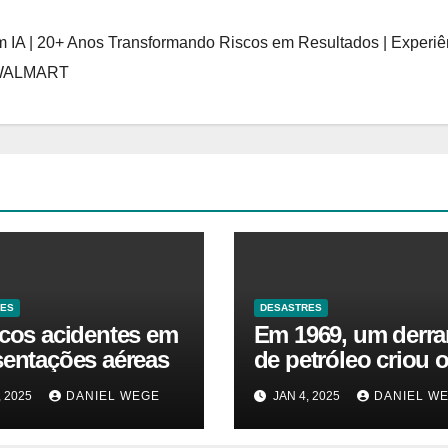
 IA | 20+ Anos Transformando Riscos em Resultados | Experiê
 WALMART
RES
DESASTRES
icos acidentes em
Em 1969, um derr
sentações aéreas
de petróleo criou o
da Terra. Agora, u
, 2025
DANIEL WEGE
JAN 4, 2025
DANIEL W
gasoduto pode rea
| Sustentabilidade