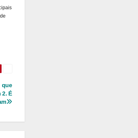
cipais
 de
o que
 2. É
ram