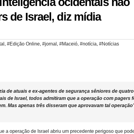
 inteligência ocidentais não
 de Israel, diz mídia
tal
,
#Edição Online
,
#jornal
,
#Maceió
,
#notícia
,
#Notícias
ia de atuais e ex-agentes de segurança sêniores de quatro
ais de Israel, todos admitiram que a operação com pagers f
em. Mas apenas três disseram que aprovavam tal operação”
que a operação de Israel abriu um precedente perigoso que pode