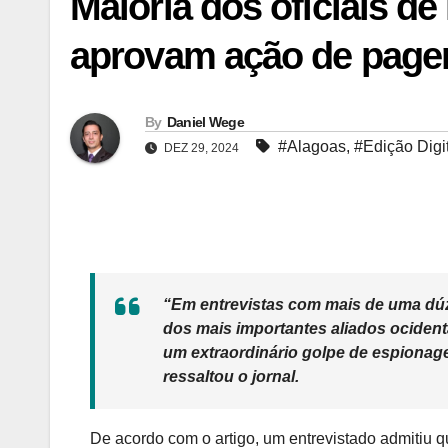
Maioria dos oficiais de
aprovam ação de pagers
By
Daniel Wege
#Alagoas
,
#Edição Digi
DEZ 29, 2024
“Em entrevistas com mais de uma dúz
dos mais importantes aliados ocident
um extraordinário golpe de espionag
ressaltou o jornal.
De acordo com o artigo, um entrevistado admitiu 