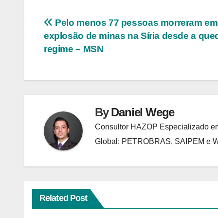
Navegação
Pelo menos 77 pessoas morreram em
explosão de minas na Síria desde a que
de
regime – MSN
Post
By
Daniel Wege
Consultor HAZOP Especializado em
Global: PETROBRAS, SAIPEM e
Related Post
ANALISES TECNICAS
EXPLOSÕES
HAZOP E ANÁLISE DE RISCO