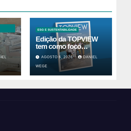
ESG E SUSTENTABILIDADE
Edição da TOPVIEW
tem como foco
inovação, educação e
IEL
AGOSTO 6, 2026
DANIEL
m
ESG
WEGE