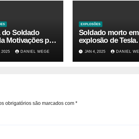
ÕES
EXPLOSÕES
a do Soldado
Soldado morto em
la Motivações por
explosão de Tesla
 da Explosão do
sofria de estresse 
, 2025
DANIEL WEGE
JAN 4, 2025
DANIEL W
rtruck em Las
traumático e temia
 – Gazeta Brasil
‘colapso’ dos EUA
s obrigatórios são marcados com
*