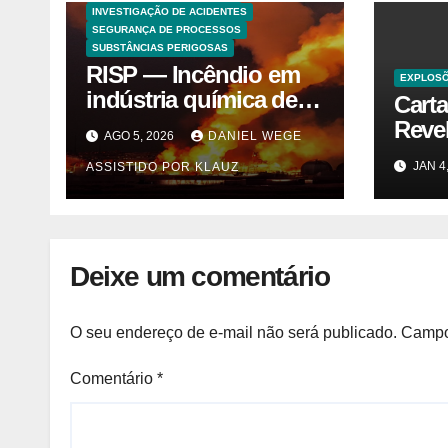
INVESTIGAÇÃO DE ACIDENTES
SEGURANÇA DE PROCESSOS
SUBSTÂNCIAS PERIGOSAS
RISP — Incêndio em
EXPLOS
indústria química de
Cart
solventes em
Reve
AGO 5, 2026
DANIEL WEGE
Itaquaquecetuba/SP
Trás
JAN 4
ASSISTIDO POR KLAUZ
(UNIQUIMA/Quema)
Cybe
Vegas
Deixe um comentário
O seu endereço de e-mail não será publicado.
Campo
Comentário
*