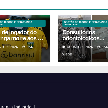
DE RISCOS E SEGURANÇA
GESTÃO DE RISCOS E SEGURANÇA
IAL
INDUSTRIAL
o de jogador do
Consultórios
anga morre aos 2
odontológicos
 após acidente
interditados em
TO 6, 2026
DANIEL
AGOSTO 6, 2026
DAN
Campinas supera
WEGE
2025
rança Industrial |