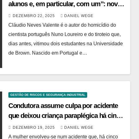
alunos e, em particular, com um”: novos
detalhes do passado de Cláudio Neves
DEZEMBRO 22, 2025
DANIEL WEGE
Valente
Cláudio Neves Valente é o autor do homicídio do
cientista português Nuno Loureiro e do tiroteio que,
dias antes, vitimou dois estudantes na Universidade
de Brown. Nascido em Portugal e…
GESTÃO DE RISCOS E SEGURANÇA INDUSTRIAL
Condutora assume culpa por acidente
que deixou criança paraplégica há cinco
anos. Seguradora terá de pagar cerca de
DEZEMBRO 19, 2025
DANIEL WEGE
dois milhões de euros
A mulher envolveu-se num acidente que, há cinco