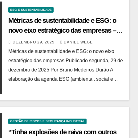
ESG E SUSTENTABILIDADE
Métricas de sustentabilidade e ESG: o
novo eixo estratégico das empresas –
Correio Sudoeste – De fato, o melhor
DEZEMBRO 29, 2025
DANIEL WEGE
Jornal
Métricas de sustentabilidade e ESG: o novo eixo
estratégico das empresas Publicado segunda, 29 de
dezembro de 2025 Por Bruno Medeiros Durão A
elaboração da agenda ESG (ambiental, social e…
GESTÃO DE RISCOS E SEGURANÇA INDUSTRIAL
“Tinha explosões de raiva com outros