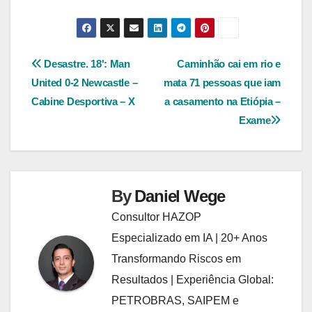
Navegação
Desastre. 18': Man
Caminhão cai em rio e
United 0-2 Newcastle –
mata 71 pessoas que iam
de
Cabine Desportiva – X
a casamento na Etiópia –
Post
Exame
By
Daniel Wege
Consultor HAZOP
Especializado em IA | 20+ Anos
Transformando Riscos em
Resultados | Experiência Global:
PETROBRAS, SAIPEM e