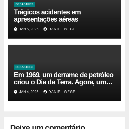
DESASTRES
Trágicos acidentes em
apresentações aéreas
JAN 5, 2025
DANIEL WEGE
DESASTRES
Em 1969, um derrame de petróleo
criou o Dia da Terra. Agora, um
gasoduto pode reabrir |
JAN 4, 2025
DANIEL WEGE
Sustentabilidade
Deixe um comentário