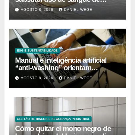
caranguejo-ferradura em testes
AGOSTO 8, 2026
DANIEL WEGE
farmacêuticos
ESG E SUSTENTABILIDADE
Manual e inteligência artificial
“anti-washing” orientam
empresas
AGOSTO 8, 2026
DANIEL WEGE
GESTÃO DE RISCOS E SEGURANÇA INDUSTRIAL
Cómo quitar el moho negro de