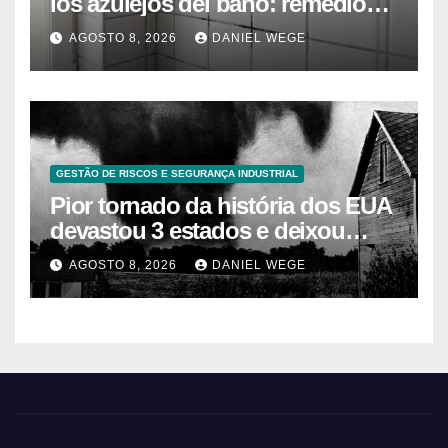
los azulejos del baño: remedios
caseros efectivos
AGOSTO 8, 2026
DANIEL WEGE
GESTÃO DE RISCOS E SEGURANÇA INDUSTRIAL
Pior tornado da história dos EUA
devastou 3 estados e deixou
centenas de mortos
AGOSTO 8, 2026
DANIEL WEGE