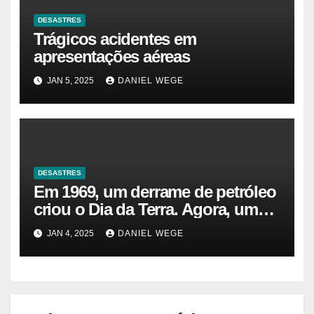
DESASTRES
Trágicos acidentes em
apresentações aéreas
JAN 5, 2025
DANIEL WEGE
DESASTRES
Em 1969, um derrame de petróleo
criou o Dia da Terra. Agora, um
gasoduto pode reabrir |
JAN 4, 2025
DANIEL WEGE
Sustentabilidade