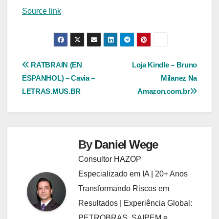
Source link
Navegação
RATBRAIN (EN
Loja Kindle – Bruno
ESPANHOL) – Cavia –
Milanez Na
de
LETRAS.MUS.BR
Amazon.com.br
Post
By
Daniel Wege
Consultor HAZOP
Especializado em IA | 20+ Anos
Transformando Riscos em
Resultados | Experiência Global:
PETROBRAS, SAIPEM e