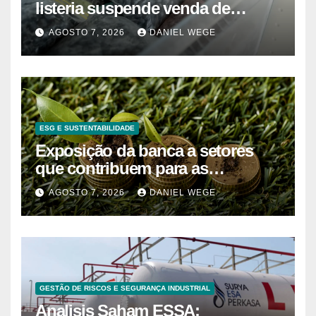
listeria suspende venda de
mirtilos em fábricas da América
AGOSTO 7, 2026
DANIEL WEGE
do Norte – Mix Vale
ESG E SUSTENTABILIDADE
Exposição da banca a setores
que contribuem para as
alterações climáticas mantém-se
AGOSTO 7, 2026
DANIEL WEGE
nos 62%
GESTÃO DE RISCOS E SEGURANÇA INDUSTRIAL
Analisis Saham ESSA: