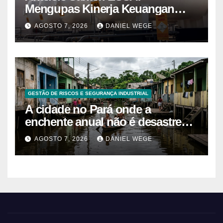
Mengupas Kinerja Keuangan
ESSA Semester I 2026
AGOSTO 7, 2026
DANIEL WEGE
GESTÃO DE RISCOS E SEGURANÇA INDUSTRIAL
A cidade no Pará onde a
enchente anual não é desastre
mas calendário, as casas são
AGOSTO 7, 2026
DANIEL WEGE
projetadas com o primeiro andar
descartável, o comércio sobe as
prateleiras 1,5 metro toda vez que
o rio avisa, e o pedreiro que
constrói nessa lógica há 40 anos
explica que a argamassa de baixo
é propositalmente mais fraca