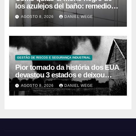
los azulejos del baño: remedios
caseros efectivos
AGOSTO 8, 2026
DANIEL WEGE
GESTÃO DE RISCOS E SEGURANÇA INDUSTRIAL
Pior tornado da história dos EUA
devastou 3 estados e deixou
centenas de mortos
AGOSTO 8, 2026
DANIEL WEGE