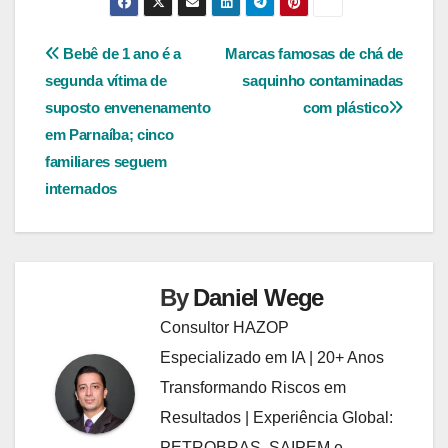
Navegação
Bebê de 1 ano é a
Marcas famosas de chá de
segunda vítima de
saquinho contaminadas
de
suposto envenenamento
com plástico
Post
em Parnaíba; cinco
familiares seguem
internados
By
Daniel Wege
Consultor HAZOP
Especializado em IA | 20+ Anos
Transformando Riscos em
Resultados | Experiência Global:
PETROBRAS, SAIPEM e