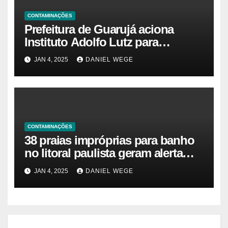
CONTAMINAÇÕES
Prefeitura de Guarujá aciona
Instituto Adolfo Lutz para
identificar causas da virose em
JAN 4, 2025
DANIEL WEGE
moradores e turistas – Notícias
das Praias
CONTAMINAÇÕES
38 praias impróprias para banho
no litoral paulista geram alerta
ambiental e de saúde pública
JAN 4, 2025
DANIEL WEGE