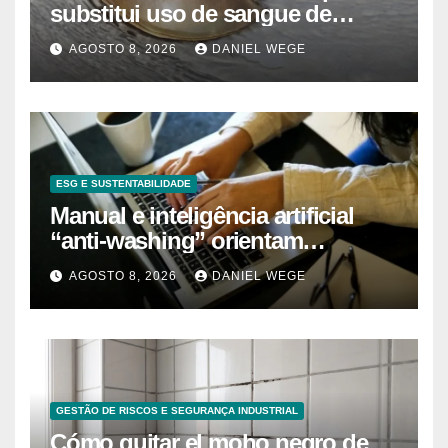
substitui uso de sangue de
caranguejo-ferradura em testes
AGOSTO 8, 2026
DANIEL WEGE
farmacêuticos
ESG E SUSTENTABILIDADE
Manual e inteligência artificial
“anti-washing” orientam
empresas
AGOSTO 8, 2026
DANIEL WEGE
GESTÃO DE RISCOS E SEGURANÇA INDUSTRIAL
Cómo quitar el moho negro de