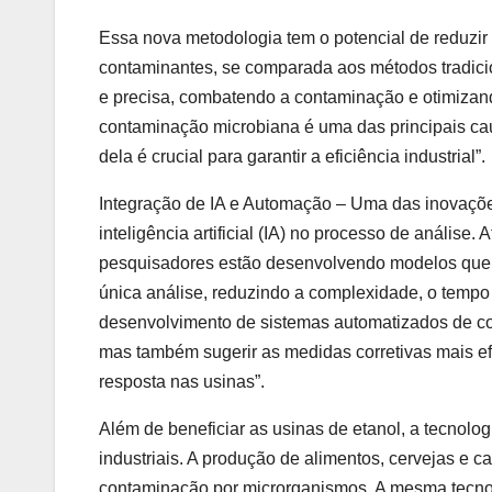
Essa nova metodologia tem o potencial de reduzir 
contaminantes, se comparada aos métodos tradicio
e precisa, combatendo a contaminação e otimizand
contaminação microbiana é uma das principais cau
dela é crucial para garantir a eficiência industrial”.
Integração de IA e Automação – Uma das inovações 
inteligência artificial (IA) no processo de anális
pesquisadores estão desenvolvendo modelos que p
única análise, reduzindo a complexidade, o tempo e
desenvolvimento de sistemas automatizados de con
mas também sugerir as medidas corretivas mais efi
resposta nas usinas”.
Além de beneficiar as usinas de etanol, a tecnolo
industriais. A produção de alimentos, cervejas e 
contaminação por microrganismos. A mesma tecnol