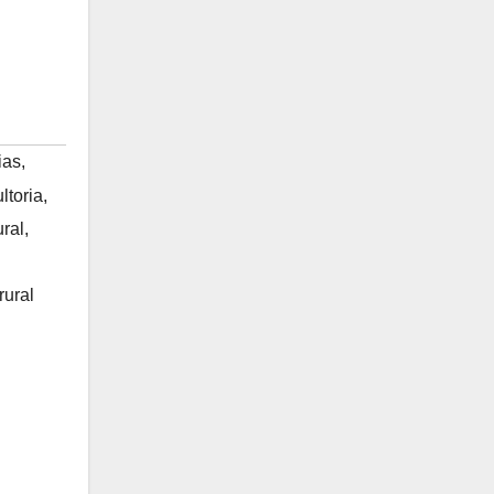
ias
,
ltoria
,
ural
,
rural