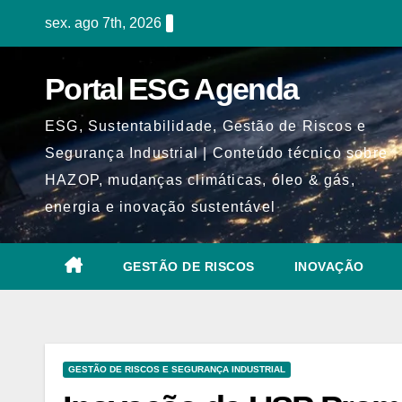
Skip
sex. ago 7th, 2026
to
content
Portal ESG Agenda
ESG, Sustentabilidade, Gestão de Riscos e
Segurança Industrial | Conteúdo técnico sobre
HAZOP, mudanças climáticas, óleo & gás,
energia e inovação sustentável
GESTÃO DE RISCOS
INOVAÇÃO
GESTÃO DE RISCOS E SEGURANÇA INDUSTRIAL