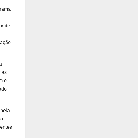
grama
or de
cação
a
ias
am o
zado
 pela
do
ientes