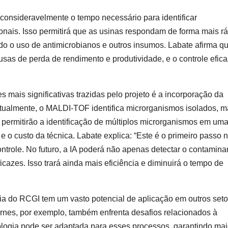
consideravelmente o tempo necessário para identificar
nais. Isso permitirá que as usinas respondam de forma mais r
o o uso de antimicrobianos e outros insumos. Labate afirma qu
sas de perda de rendimento e produtividade, e o controle efica
mais significativas trazidas pelo projeto é a incorporação da
e. Atualmente, o MALDI-TOF identifica microrganismos isolados, 
ermitirão a identificação de múltiplos microrganismos em um
 o custo da técnica. Labate explica: “Este é o primeiro passo 
trole. No futuro, a IA poderá não apenas detectar o contamina
cazes. Isso trará ainda mais eficiência e diminuirá o tempo de
gia do RCGI tem um vasto potencial de aplicação em outros set
carnes, por exemplo, também enfrenta desafios relacionados à
ogia pode ser adaptada para esses processos, garantindo mai