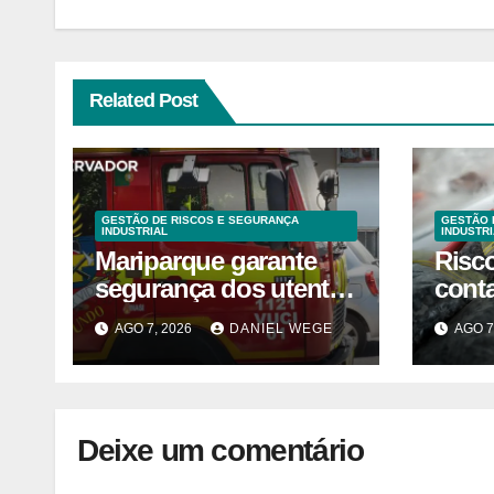
Related Post
GESTÃO DE RISCOS E SEGURANÇA
GESTÃO 
INDUSTRIAL
INDUSTRI
Mariparque garante
Risc
segurança dos utentes
cont
após acidente –
liste
AGO 7, 2026
DANIEL WEGE
AGO 7
Observador
venda
fábri
Norte
Deixe um comentário