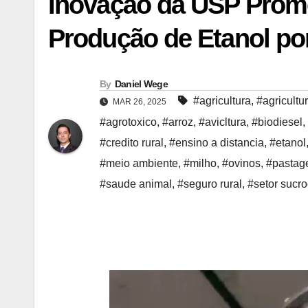
Inovação da USP Prome
Produção de Etanol p
By
Daniel Wege
#agricultura
,
#agricultu
MAR 26, 2025
#agrotoxico
,
#arroz
,
#avicltura
,
#biodiesel
,
#credito rural
,
#ensino a distancia
,
#etanol
#meio ambiente
,
#milho
,
#ovinos
,
#pasta
#saude animal
,
#seguro rural
,
#setor sucr