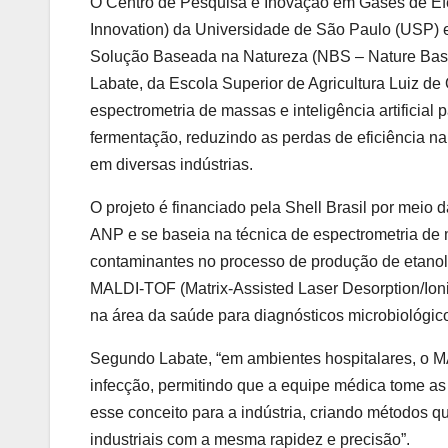
O Centro de Pesquisa e Inovação em Gases de Ef
Innovation) da Universidade de São Paulo (USP) e
Solução Baseada na Natureza (NBS – Nature Based
Labate, da Escola Superior de Agricultura Luiz d
espectrometria de massas e inteligência artificial
fermentação, reduzindo as perdas de eficiência na
em diversas indústrias.
O projeto é financiado pela Shell Brasil por meio
ANP e se baseia na técnica de espectrometria de
contaminantes no processo de produção de etanol a
MALDI-TOF (Matrix-Assisted Laser Desorption/Ioni
na área da saúde para diagnósticos microbiológic
Segundo Labate, “em ambientes hospitalares, o M
infecção, permitindo que a equipe médica tome as
esse conceito para a indústria, criando métodos
industriais com a mesma rapidez e precisão”.