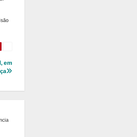
isão
l, em
nça
ncia