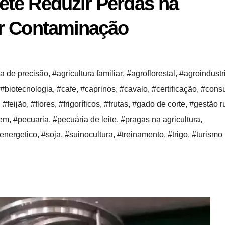
te Reduzir Perdas na
or Contaminação
ra de precisão
,
#agricultura familiar
,
#agroflorestal
,
#agroindustr
#biotecnologia
,
#cafe
,
#caprinos
,
#cavalo
,
#certificação
,
#consu
,
#feijão
,
#flores
,
#frigoríficos
,
#frutas
,
#gado de corte
,
#gestão r
gem
,
#pecuaria
,
#pecuária de leite
,
#pragas na agricultura
,
oenergetico
,
#soja
,
#suinocultura
,
#treinamento
,
#trigo
,
#turismo 