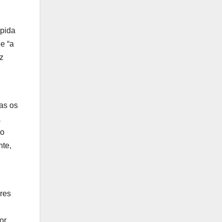
ápida
e “a
z
mas os
a
no
nte,
ores
or