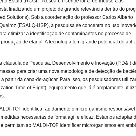
eito Estufa (RCGI – Research Centre for Greenhouse Gas
stá finalizando um projeto de grande relevância dentro do pro
 Solutions). Sob a coordenação do professor Carlos Alberto
e Queiroz (ESALQ-USP), a pesquisa se concentra no uso inovad
 para otimizar a identificação de contaminantes no processo de
 produção de etanol. A tecnologia tem grande potencial de apli
 da cláusula de Pesquisa, Desenvolvimento e Inovação (P,D&I) d
 massas para criar uma nova metodologia de detecção de bactér
 partir da cana-de-açúcar. Para isso, os pesquisadores utiliz
zation Time-of-Flight), equipamento que já é amplamente utili
os.
ALDI-TOF identifica rapidamente o microrganismo responsável
 medidas necessárias de forma ágil e eficaz. Estamos adaptan
 que permitam ao MALDI-TOF identificar microrganismos em amb