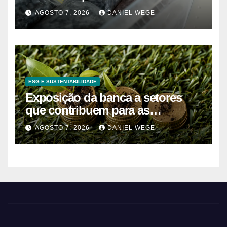
mirtilos em fábricas da América
AGOSTO 7, 2026
DANIEL WEGE
do Norte – Mix Vale
ESG E SUSTENTABILIDADE
Exposição da banca a setores
que contribuem para as
alterações climáticas mantém-se
AGOSTO 7, 2026
DANIEL WEGE
nos 62%