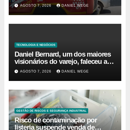
Observador
AGOSTO 7, 2026
DANIEL WEGE
TECNOLOGIA E NEGÓCIOS
Daniel Bernard, um dos maiores
visionários do varejo, faleceu aos
80 anos – Sincovaga Notícias
AGOSTO 7, 2026
DANIEL WEGE
GESTÃO DE RISCOS E SEGURANÇA INDUSTRIAL
Risco de contaminação por
listeria suspende venda de