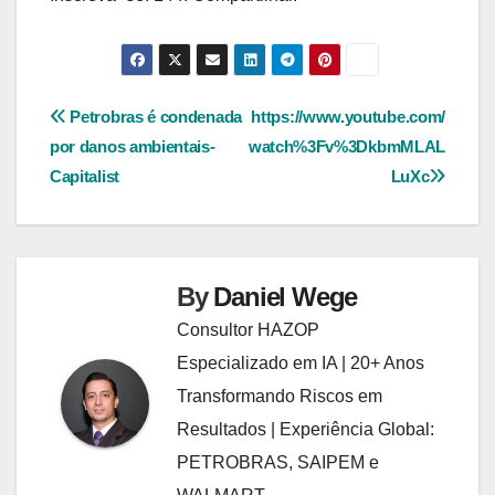
Navegação
Petrobras é condenada
https://www.youtube.com/
por danos ambientais-
watch%3Fv%3DkbmMLAL
de
Capitalist
LuXc
Post
By
Daniel Wege
Consultor HAZOP
Especializado em IA | 20+ Anos
Transformando Riscos em
Resultados | Experiência Global:
PETROBRAS, SAIPEM e