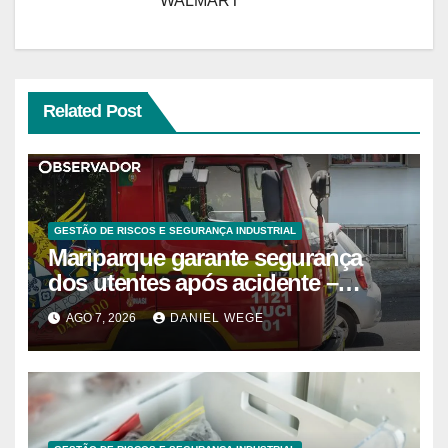
WALMART
Related Post
GESTÃO DE RISCOS E SEGURANÇA INDUSTRIAL
Mariparque garante segurança
dos utentes após acidente –
Observador
AGO 7, 2026
DANIEL WEGE