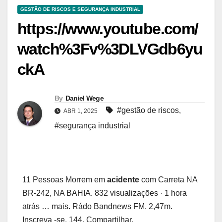
GESTÃO DE RISCOS E SEGURANÇA INDUSTRIAL
https://www.youtube.com/
watch%3Fv%3DLVGdb6yu
ckA
By
Daniel Wege
#gestão de riscos
,
ABR 1, 2025
#segurança industrial
11 Pessoas Morrem em
acidente
com Carreta NA
BR-242, NA BAHIA. 832 visualizações · 1 hora
atrás … mais. Rádo Bandnews FM. 2,47m.
Inscreva -se. 144. Compartilhar.