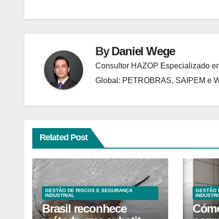
Post
By
Daniel Wege
Consultor HAZOP Especializado em
Global: PETROBRAS, SAIPEM e
Related Post
GESTÃO DE RISCOS E SEGURANÇA
GESTÃO 
INDUSTRIAL
INDUSTRI
Brasil reconhece
Cómo