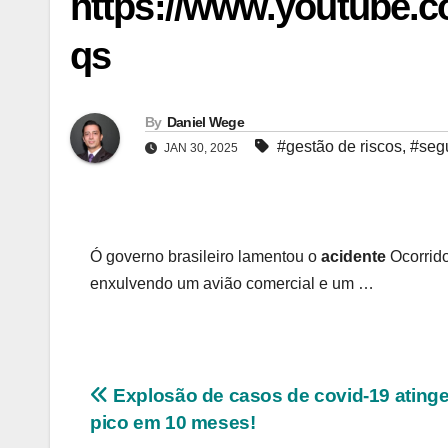
https://www.youtube
qs
By
Daniel Wege
#gestão de riscos
,
#segu
JAN 30, 2025
Ó governo brasileiro lamentou o
acidente
Ocorrido
enxulvendo um avião comercial e um …
Navegação
Explosão de casos de covid-19 atinge
pico em 10 meses!
de