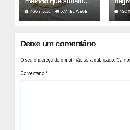
método que substitui
negro
uso de sangue de
del 
AGO 8, 2026
DANIEL WEGE
AGO 8
caranguejo-ferradura
caser
em testes
farmacêuticos
Deixe um comentário
O seu endereço de e-mail não será publicado.
Campo
Comentário
*