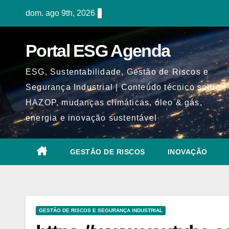
Skip
dom. ago 9th, 2026
to
content
Portal ESG Agenda
ESG, Sustentabilidade, Gestão de Riscos e
Segurança Industrial | Conteúdo técnico sobre
HAZOP, mudanças climáticas, óleo & gás,
energia e inovação sustentável
GESTÃO DE RISCOS
INOVAÇÃO
GESTÃO DE RISCOS E SEGURANÇA INDUSTRIAL