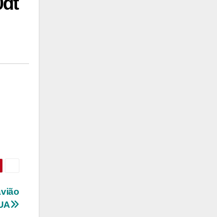
0dt
avião
EUA