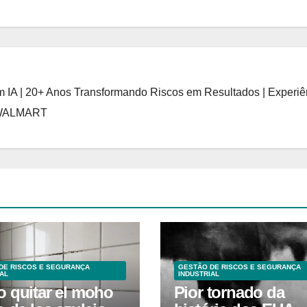
 IA | 20+ Anos Transformando Riscos em Resultados | Experiê
 WALMART
DE RISCOS E SEGURANÇA
GESTÃO DE RISCOS E SEGURANÇA
AL
INDUSTRIAL
 quitar el moho
Pior tornado da