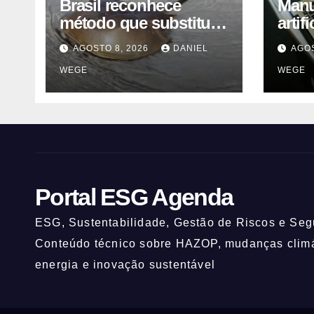
Brasil reconhece
Manua
método que substitui
artif
uso de sangue de
orie
AGOSTO 8, 2026
DANIEL
AGOS
caranguejo-ferradura
WEGE
WEGE
em testes
farmacêuticos
Portal ESG Agenda
ESG, Sustentabilidade, Gestão de Riscos e Segu
Conteúdo técnico sobre HAZOP, mudanças climát
energia e inovação sustentável