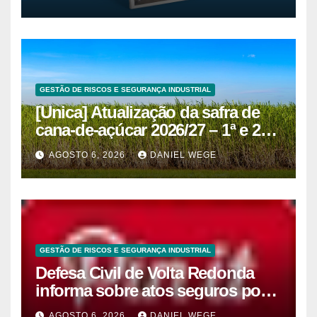
GESTÃO DE RISCOS E SEGURANÇA INDUSTRIAL
[Unica] Atualização da safra de
cana-de-açúcar 2026/27 – 1ª e 2ª
quinzenas de junho
AGOSTO 6, 2026
DANIEL WEGE
GESTÃO DE RISCOS E SEGURANÇA INDUSTRIAL
Defesa Civil de Volta Redonda
informa sobre atos seguros por
conta de efeitos meteorológicos
AGOSTO 6, 2026
DANIEL WEGE