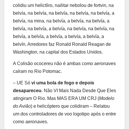
colidiu um helictíiro, nailitar nebolou de fortvin, na
belvía, na belvía, na belvía, na belvía, na belvía, a
belvía, na mina, na belvía, a belvía, na belvía, a
belvía, na belvía, a belvía, na belvía, na belvía, na
belvía, a belvía, a belvía, a belvía, a belvía, a
belvín. Arredores faz Ronald Ronald Reagan de
Washington, na capital dos Estados Unidos.
A Colisão ococereu não é ambas como aeronaves
caíram no Rio Potomac.
– UE Só
vi uma bola de fogo e depois
desapareceu
. Não VI Mais Nada Desde Que Eles
atingiram O Rio. Mas MAS ERA UM CRJ (
Modelo
do Avião
) e helicóptero que colidiram – Relatou
um dos controladores de voo logotipo após o entre
como aeronaves.