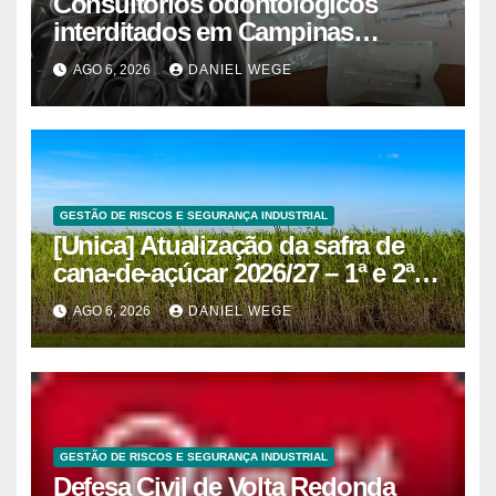
Consultórios odontológicos
interditados em Campinas
superam 2025
AGO 6, 2026
DANIEL WEGE
GESTÃO DE RISCOS E SEGURANÇA INDUSTRIAL
[Unica] Atualização da safra de
cana-de-açúcar 2026/27 – 1ª e 2ª
quinzenas de junho
AGO 6, 2026
DANIEL WEGE
GESTÃO DE RISCOS E SEGURANÇA INDUSTRIAL
Defesa Civil de Volta Redonda