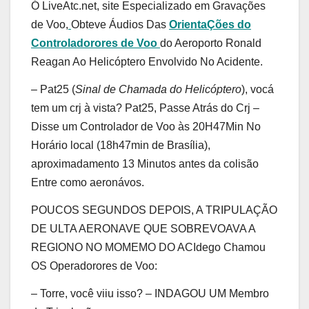
Ó LiveAtc.net, site Especializado em Gravações
de Voo,
Obteve Áudios Das
OrientaÇões do
Controladorores de Voo
do Aeroporto Ronald
Reagan Ao Helicóptero Envolvido No Acidente.
– Pat25 (
Sinal de Chamada do Helicóptero
), vocá
tem um crj à vista? Pat25, Passe Atrás do Crj –
Disse um Controlador de Voo às 20H47Min No
Horário local (18h47min de Brasília),
aproximadamento 13 Minutos antes da colisão
Entre como aeronávos.
POUCOS SEGUNDOS DEPOIS, A TRIPULAÇÃO
DE ULTA AERONAVE QUE SOBREVOAVA A
REGIONO NO MOMEMO DO ACIdego Chamou
OS Operadorores de Voo:
– Torre, você viiu isso? – INDAGOU UM Membro