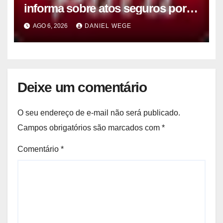
informa sobre atos seguros por
conta de efeitos meteorológicos
AGO 6, 2026
DANIEL WEGE
previstos até domingo (9)
Deixe um comentário
O seu endereço de e-mail não será publicado.
Campos obrigatórios são marcados com
*
Comentário
*