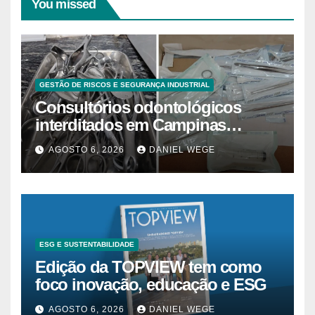
You missed
GESTÃO DE RISCOS E SEGURANÇA INDUSTRIAL
Consultórios odontológicos
interditados em Campinas
superam 2025
AGOSTO 6, 2026
DANIEL WEGE
ESG E SUSTENTABILIDADE
Edição da TOPVIEW tem como
foco inovação, educação e ESG
AGOSTO 6, 2026
DANIEL WEGE