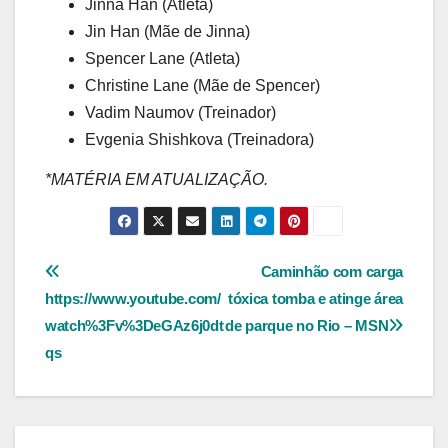
Jinna Han (Atleta)
Jin Han (Mãe de Jinna)
Spencer Lane (Atleta)
Christine Lane (Mãe de Spencer)
Vadim Naumov (Treinador)
Evgenia Shishkova (Treinadora)
*MATÉRIA EM ATUALIZAÇÃO.
Navegação
Caminhão com carga
https://www.youtube.com/
tóxica tomba e atinge área
de
watch%3Fv%3DeGAz6j0dt
de parque no Rio – MSN
Post
qs