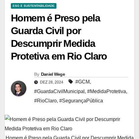
ESG E SUSTENTABILIDADE
Homem é Preso pela
Guarda Civil por
Descumprir Medida
Protetiva em Rio Claro
By
Daniel Wege
#GCM
,
DEZ 28, 2024
#GuardaCivilMunicipal
,
#MedidaProtetiva
,
#RioClaro
,
#SegurançaPública
Homem é Preso pela Guarda Civil por Descumprir Medida