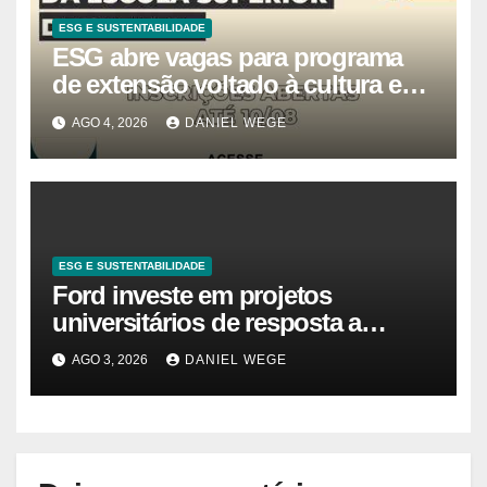
ESG E SUSTENTABILIDADE
ESG abre vagas para programa
de extensão voltado à cultura e
estudos estratégicos
AGO 4, 2026
DANIEL WEGE
ESG E SUSTENTABILIDADE
Ford investe em projetos
universitários de resposta a
desastres e emergências no Brasil
AGO 3, 2026
DANIEL WEGE