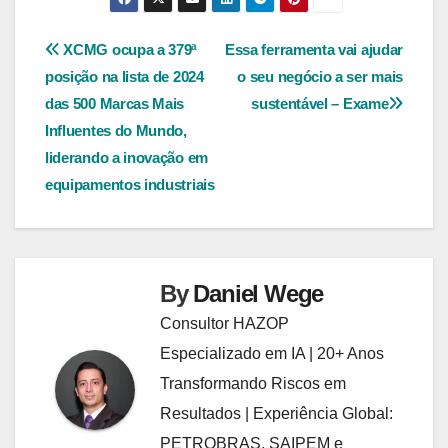
Navegação
XCMG ocupa a 379ª
Essa ferramenta vai ajudar
posição na lista de 2024
o seu negócio a ser mais
de
das 500 Marcas Mais
sustentável – Exame
Post
Influentes do Mundo,
liderando a inovação em
equipamentos industriais
By
Daniel Wege
Consultor HAZOP
Especializado em IA | 20+ Anos
Transformando Riscos em
Resultados | Experiência Global:
PETROBRAS, SAIPEM e