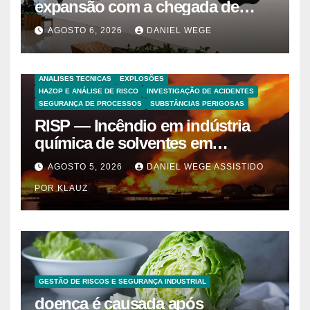
expansão com a chegada de
grandes marcas e inauguração
AGOSTO 6, 2026
DANIEL WEGE
de espaço infantil – Dicas da
Capital
ANALISES TECNICAS
EXPLOSÕES
HAZOP E ANÁLISE DE RISCO
INVESTIGAÇÃO DE ACIDENTES
SEGURANÇA DE PROCESSOS
SUBSTÂNCIAS PERIGOSAS
RISP — Incêndio em indústria
química de solventes em
Itaquaquecetuba/SP
AGOSTO 5, 2026
DANIEL WEGE ASSISTIDO
(UNIQUIMA/Quema)
POR KLAUZ
GESTÃO DE RISCOS E SEGURANÇA INDUSTRIAL
doença é causada após