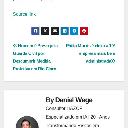
Source link
Navegação
Homem é Preso pela
Philip Morris é eleita a 10ª
Guarda Civil por
empresa mais bem
de
Descumprir Medida
administrada
Post
Protetiva em Rio Claro
By
Daniel Wege
Consultor HAZOP
Especializado em IA | 20+ Anos
Transformando Riscos em