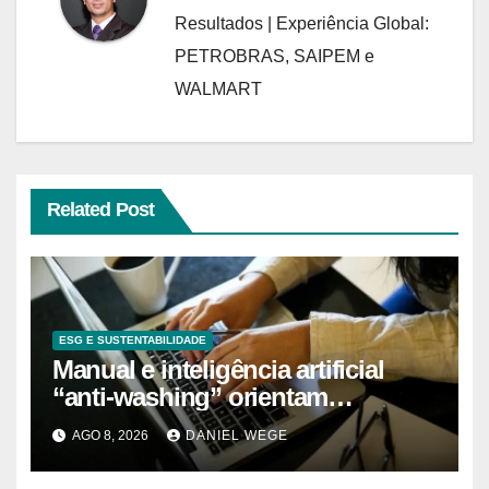
Resultados | Experiência Global:
PETROBRAS, SAIPEM e
WALMART
Related Post
ESG E SUSTENTABILIDADE
Manual e inteligência artificial
“anti-washing” orientam
empresas
AGO 8, 2026
DANIEL WEGE