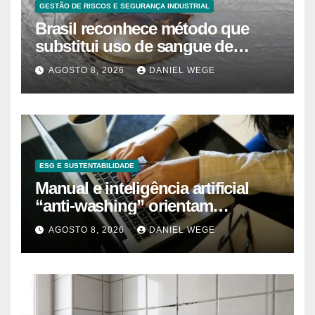
GESTÃO DE RISCOS E SEGURANÇA INDUSTRIAL
Brasil reconhece método que
substitui uso de sangue de
caranguejo-ferradura em testes
AGOSTO 8, 2026
DANIEL WEGE
farmacêuticos
ESG E SUSTENTABILIDADE
Manual e inteligência artificial
“anti-washing” orientam
empresas
AGOSTO 8, 2026
DANIEL WEGE