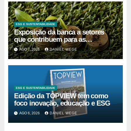
ESG E SUSTENTABILIDADE
Exposição da banca a setores
que contribuem para as
alterações climáticas mantém-se
AGO 7, 2026
DANIEL WEGE
nos 62%
ESG E SUSTENTABILIDADE
Edição da TOPVIEW tem como
foco inovação, educação e ESG
AGO 6, 2026
DANIEL WEGE