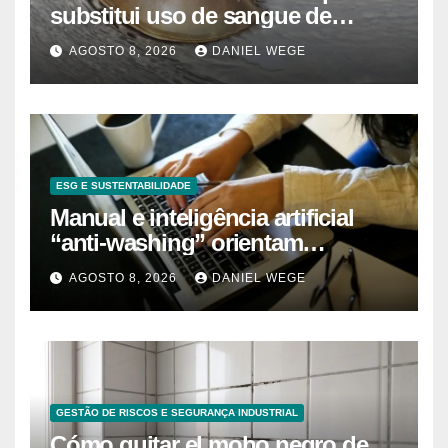
substitui uso de sangue de
caranguejo-ferradura em testes
AGOSTO 8, 2026
DANIEL WEGE
farmacêuticos
ESG E SUSTENTABILIDADE
Manual e inteligência artificial
“anti-washing” orientam
empresas
AGOSTO 8, 2026
DANIEL WEGE
GESTÃO DE RISCOS E SEGURANÇA INDUSTRIAL
Cómo quitar el moho negro de