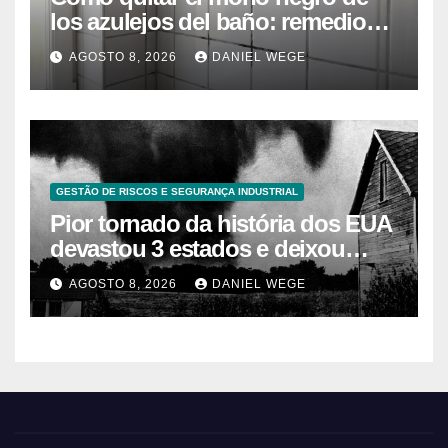
los azulejos del baño: remedios
caseros efectivos
AGOSTO 8, 2026
DANIEL WEGE
GESTÃO DE RISCOS E SEGURANÇA INDUSTRIAL
Pior tornado da história dos EUA
devastou 3 estados e deixou
centenas de mortos
AGOSTO 8, 2026
DANIEL WEGE