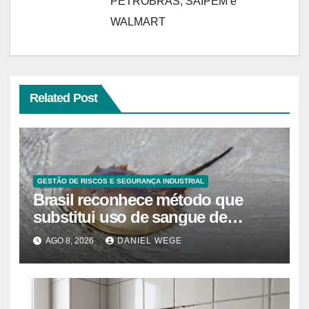
PETROBRAS, SAIPEM e
WALMART
Related Post
GESTÃO DE RISCOS E SEGURANÇA INDUSTRIAL
Brasil reconhece método que
substitui uso de sangue de
caranguejo-ferradura em testes
AGO 8, 2026
DANIEL WEGE
farmacêuticos