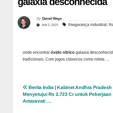
galaxia desconhecida
By
Daniel Wege
#segurança industrial
,
#s
JAN 3, 2025
onde encontrar
óxido nítrico
galaxia desconhecid
tradicionais. Com jogos clássicos como roleta …
Navegação
Berita India | Kabinet Andhra Pradesh
Menyetujui Rs 2.723 Cr untuk Pekerjaan
de
Amaravati …
Post