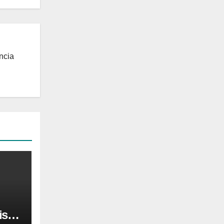
ncia
is