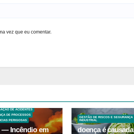
ma vez que eu comentar.
S TECNICAS
EXPLOSÕES
 ANÁLISE DE RISCO
GAÇÃO DE ACIDENTES
NÇA DE PROCESSOS
GESTÃO DE RISCOS E SEGURANÇA
CIAS PERIGOSAS
INDUSTRIAL
 — Incêndio em
doença é causada