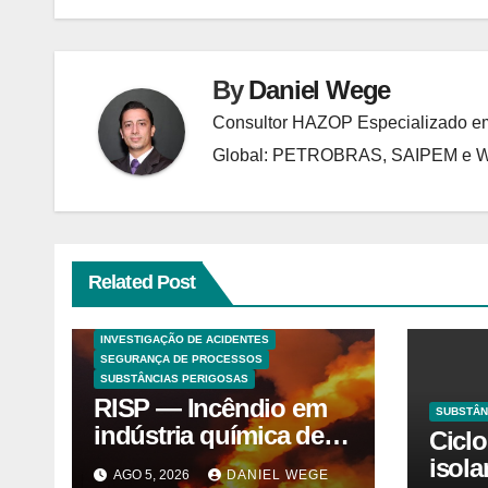
By
Daniel Wege
Consultor HAZOP Especializado em
Global: PETROBRAS, SAIPEM e
Related Post
ANALISES TECNICAS
EXPLOSÕES
HAZOP E ANÁLISE DE RISCO
INVESTIGAÇÃO DE ACIDENTES
SEGURANÇA DE PROCESSOS
SUBSTÂNCIAS PERIGOSAS
RISP — Incêndio em
SUBSTÂN
indústria química de
Cicl
solventes em
isol
AGO 5, 2026
DANIEL WEGE