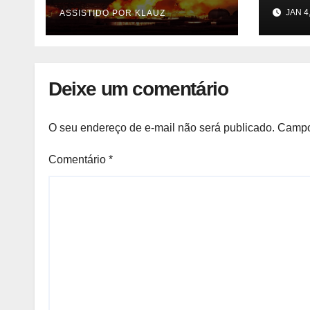
Itaquaquecetuba/SP
merc
JAN 4
ASSISTIDO POR KLAUZ
(UNIQUIMA/Quema)
agor
ente
do m
parti
Deixe um comentário
previ
Camb
O seu endereço de e-mail não será publicado.
Campo
Comentário
*