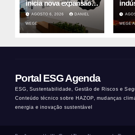
inicia nova expansão
indú
com a chegada de
solv
AGOSTO 6, 2026
DANIEL
AGOS
grandes marcas e
Itaq
WEGE
WEGE A
inauguração de
(UNI
espaço infantil – Dicas
da Capital
Portal ESG Agenda
ESG, Sustentabilidade, Gestão de Riscos e Segu
Conteúdo técnico sobre HAZOP, mudanças climát
energia e inovação sustentável