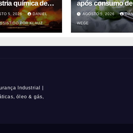
stria química de
após consumo de
entes em
alface contamina
TO 5, 2026
DANIEL
AGOSTO 5, 2026
DAN
uaquecetuba/SP
SSISTIDO POR KLAUZ
WEGE
QUIMA/Quema)
rança Industrial |
icas, óleo & gás,