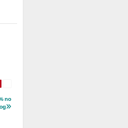
9% no
Log