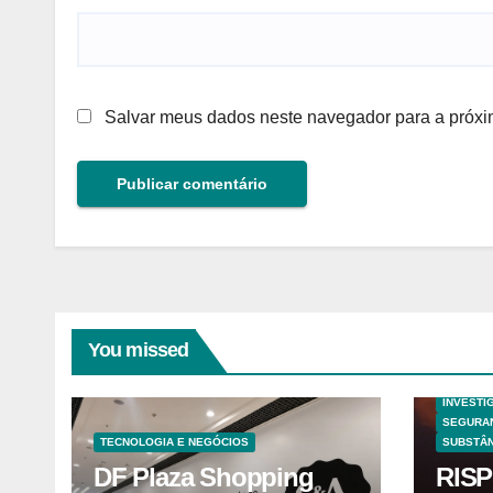
Salvar meus dados neste navegador para a próxi
You missed
ANALISE
HAZOP E
INVESTI
SEGURA
TECNOLOGIA E NEGÓCIOS
SUBSTÂN
DF Plaza Shopping
RISP