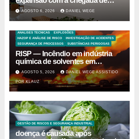
expansão com a chegada de
grandes marcas e inauguração
AGOSTO 6, 2026
DANIEL WEGE
de espaço infantil – Dicas da
Capital
ANALISES TECNICAS
EXPLOSÕES
HAZOP E ANÁLISE DE RISCO
INVESTIGAÇÃO DE ACIDENTES
SEGURANÇA DE PROCESSOS
SUBSTÂNCIAS PERIGOSAS
RISP — Incêndio em indústria
química de solventes em
Itaquaquecetuba/SP
AGOSTO 5, 2026
DANIEL WEGE ASSISTIDO
(UNIQUIMA/Quema)
POR KLAUZ
GESTÃO DE RISCOS E SEGURANÇA INDUSTRIAL
doença é causada após