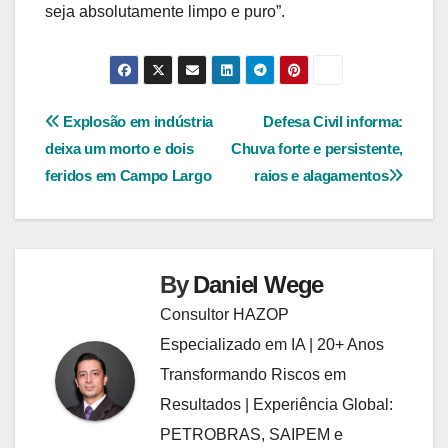
seja absolutamente limpo e puro”.
Navegação
Explosão em indústria
Defesa Civil informa:
deixa um morto e dois
Chuva forte e persistente,
de
feridos em Campo Largo
raios e alagamentos
Post
By
Daniel Wege
Consultor HAZOP
Especializado em IA | 20+ Anos
Transformando Riscos em
Resultados | Experiência Global:
PETROBRAS, SAIPEM e