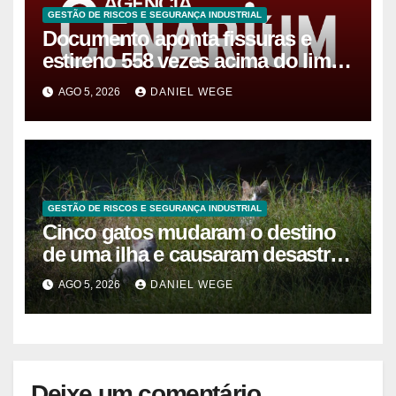
GESTÃO DE RISCOS E SEGURANÇA INDUSTRIAL
Documento aponta fissuras e
estireno 558 vezes acima do limite
após vazamento em Manaus
AGO 5, 2026
DANIEL WEGE
GESTÃO DE RISCOS E SEGURANÇA INDUSTRIAL
Cinco gatos mudaram o destino
de uma ilha e causaram desastre
ambiental de R$ 127 milhões
AGO 5, 2026
DANIEL WEGE
Deixe um comentário