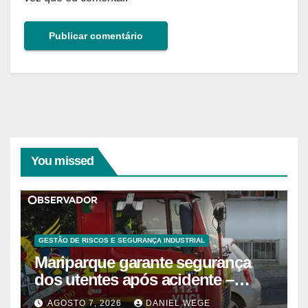
You missed
GESTÃO DE RISCOS E SEGURANÇA INDUSTRIAL
Mariparque garante segurança
dos utentes após acidente –
Observador
AGOSTO 7, 2026
DANIEL WEGE