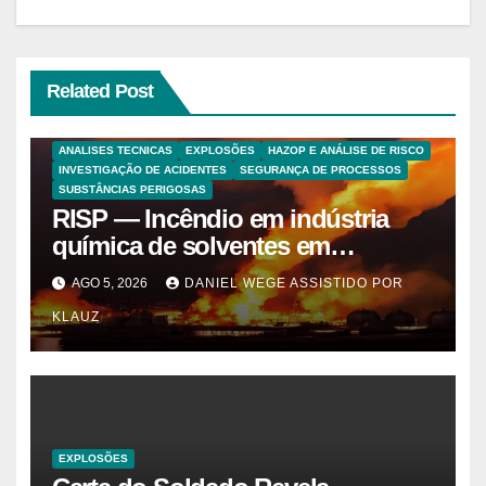
Related Post
ANALISES TECNICAS
EXPLOSÕES
HAZOP E ANÁLISE DE RISCO
INVESTIGAÇÃO DE ACIDENTES
SEGURANÇA DE PROCESSOS
SUBSTÂNCIAS PERIGOSAS
RISP — Incêndio em indústria
química de solventes em
Itaquaquecetuba/SP
AGO 5, 2026
DANIEL WEGE ASSISTIDO POR
(UNIQUIMA/Quema)
KLAUZ
EXPLOSÕES