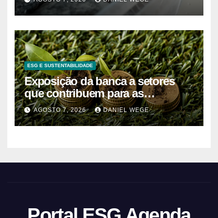
do Norte – Mix Vale
ESG E SUSTENTABILIDADE
Exposição da banca a setores
que contribuem para as
alterações climáticas mantém-se
AGOSTO 7, 2026
DANIEL WEGE
nos 62%
Portal ESG Agenda