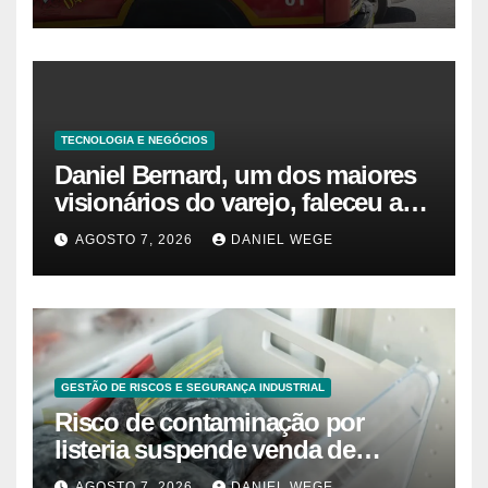
TECNOLOGIA E NEGÓCIOS
Daniel Bernard, um dos maiores
visionários do varejo, faleceu aos
80 anos – Sincovaga Notícias
AGOSTO 7, 2026
DANIEL WEGE
GESTÃO DE RISCOS E SEGURANÇA INDUSTRIAL
Risco de contaminação por
listeria suspende venda de
mirtilos em fábricas da América
AGOSTO 7, 2026
DANIEL WEGE