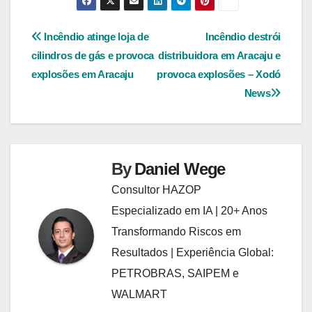
Navegação
Incêndio atinge loja de
Incêndio destrói
cilindros de gás e provoca
distribuidora em Aracaju e
de
explosões em Aracaju
provoca explosões – Xodó
Post
News
By
Daniel Wege
Consultor HAZOP
Especializado em IA | 20+ Anos
Transformando Riscos em
Resultados | Experiência Global:
PETROBRAS, SAIPEM e
WALMART