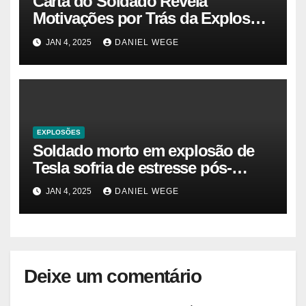
Carta do Soldado Revela
Motivações por Trás da Explosão
do Cybertruck em Las Vegas –
JAN 4, 2025
DANIEL WEGE
Gazeta Brasil
EXPLOSÕES
Soldado morto em explosão de
Tesla sofria de estresse pós-
traumático e temia ‘colapso’ dos
JAN 4, 2025
DANIEL WEGE
EUA
Deixe um comentário