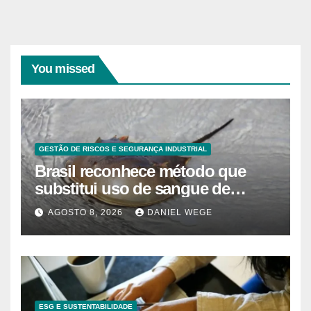
You missed
GESTÃO DE RISCOS E SEGURANÇA INDUSTRIAL
Brasil reconhece método que
substitui uso de sangue de
caranguejo-ferradura em testes
AGOSTO 8, 2026
DANIEL WEGE
farmacêuticos
ESG E SUSTENTABILIDADE