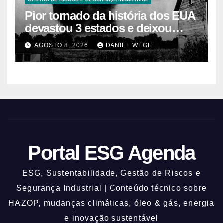
Pior tornado da história dos EUA
devastou 3 estados e deixou
centenas de mortos
AGOSTO 8, 2026
DANIEL WEGE
Portal ESG Agenda
ESG, Sustentabilidade, Gestão de Riscos e
Segurança Industrial | Conteúdo técnico sobre
HAZOP, mudanças climáticas, óleo & gás, energia
e inovação sustentável