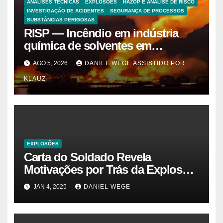
ANALISES TECNICAS
EXPLOSÕES
HAZOP E ANÁLISE DE RISCO
INVESTIGAÇÃO DE ACIDENTES
SEGURANÇA DE PROCESSOS
SUBSTÂNCIAS PERIGOSAS
RISP — Incêndio em indústria
química de solventes em
Itaquaquecetuba/SP
AGO 5, 2026
DANIEL WEGE ASSISTIDO POR
(UNIQUIMA/Quema)
KLAUZ
EXPLOSÕES
Carta do Soldado Revela
Motivações por Trás da Explosão
do Cybertruck em Las Vegas –
JAN 4, 2025
DANIEL WEGE
Gazeta Brasil