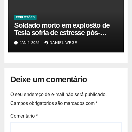
EXPLOSÕES
Soldado morto em explosão de
Tesla sofria de estresse pós-
traumático e temia ‘colapso’ dos
JAN 4, 2025
DANIEL WEGE
EUA
Deixe um comentário
O seu endereço de e-mail não será publicado.
Campos obrigatórios são marcados com
*
Comentário
*