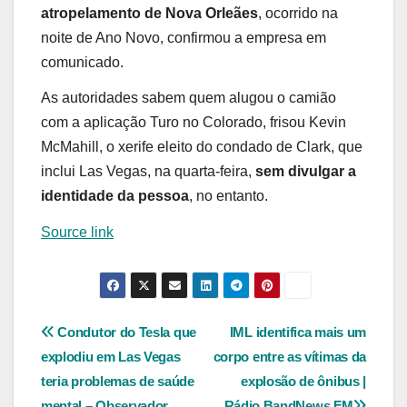
atropelamento de Nova Orleães
, ocorrido na
noite de Ano Novo, confirmou a empresa em
comunicado.
As autoridades sabem quem alugou o camião
com a aplicação Turo no Colorado, frisou Kevin
McMahill, o xerife eleito do condado de Clark, que
inclui Las Vegas, na quarta-feira,
sem divulgar a
identidade da pessoa
, no entanto.
Source link
Navegação
Condutor do Tesla que
IML identifica mais um
explodiu em Las Vegas
corpo entre as vítimas da
de
teria problemas de saúde
explosão de ônibus |
mental – Observador
Rádio BandNews FM