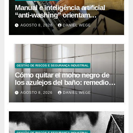
Manual e inteligência artificial
“anti-washing” orientam
empresas
AGOSTO 8, 2026
DANIEL WEGE
GESTÃO DE RISCOS E SEGURANÇA INDUSTRIAL
Cómo quitar el moho negro de
los azulejos del baño: remedios
caseros efectivos
AGOSTO 8, 2026
DANIEL WEGE
GESTÃO DE RISCOS E SEGURANÇA INDUSTRIAL