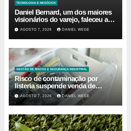
TECNOLOGIA E NEGÓCIOS
Daniel Bernard, um dos maiores
visionários do varejo, faleceu aos
80 anos – Sincovaga Notícias
AGOSTO 7, 2026
DANIEL WEGE
GESTÃO DE RISCOS E SEGURANÇA INDUSTRIAL
Risco de contaminação por
listeria suspende venda de
mirtilos em fábricas da América
AGOSTO 7, 2026
DANIEL WEGE
do Norte – Mix Vale