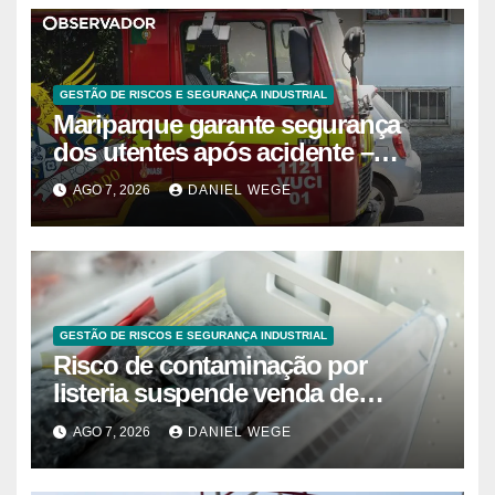
GESTÃO DE RISCOS E SEGURANÇA INDUSTRIAL
Mariparque garante segurança
dos utentes após acidente –
Observador
AGO 7, 2026
DANIEL WEGE
GESTÃO DE RISCOS E SEGURANÇA INDUSTRIAL
Risco de contaminação por
listeria suspende venda de
mirtilos em fábricas da América
AGO 7, 2026
DANIEL WEGE
do Norte – Mix Vale