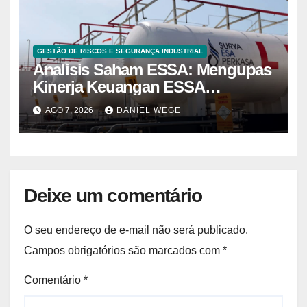
GESTÃO DE RISCOS E SEGURANÇA INDUSTRIAL
Analisis Saham ESSA: Mengupas
Kinerja Keuangan ESSA
Semester I 2026
AGO 7, 2026
DANIEL WEGE
Deixe um comentário
O seu endereço de e-mail não será publicado.
Campos obrigatórios são marcados com
*
Comentário
*