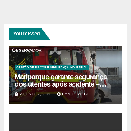
You missed
GESTÃO DE RISCOS E SEGURANÇA INDUSTRIAL
Mariparque garante segurança
dos utentes após acidente –
Observador
AGOSTO 7, 2026
DANIEL WEGE