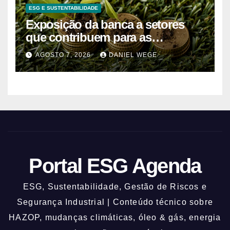
ESG E SUSTENTABILIDADE
Exposição da banca a setores
que contribuem para as
alterações climáticas mantém-se
AGOSTO 7, 2026
DANIEL WEGE
nos 62%
Portal ESG Agenda
ESG, Sustentabilidade, Gestão de Riscos e
Segurança Industrial | Conteúdo técnico sobre
HAZOP, mudanças climáticas, óleo & gás, energia