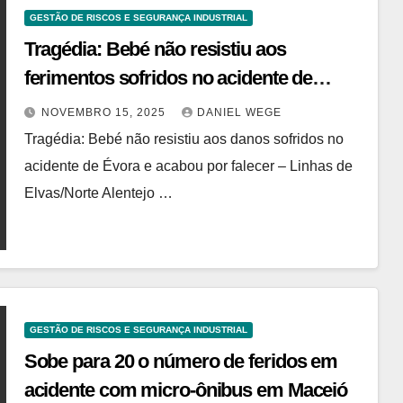
GESTÃO DE RISCOS E SEGURANÇA INDUSTRIAL
Tragédia: Bebé não resistiu aos
ferimentos sofridos no acidente de
Évora e acabou por falecer
NOVEMBRO 15, 2025
DANIEL WEGE
Tragédia: Bebé não resistiu aos danos sofridos no
acidente de Évora e acabou por falecer – Linhas de
Elvas/Norte Alentejo …
GESTÃO DE RISCOS E SEGURANÇA INDUSTRIAL
Sobe para 20 o número de feridos em
acidente com micro-ônibus em Maceió