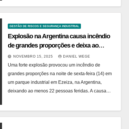
GESTÃO DE RISCOS E SEGURANÇA INDUSTRIAL
Explosão na Argentina causa incêndio
de grandes proporções e deixa ao
menos 22 feridos – Times Brasil
NOVEMBRO 15, 2025
DANIEL WEGE
Uma forte explosão provocou um incêndio de
grandes proporções na noite de sexta-feira (14) em
um parque industrial em Ezeiza, na Argentina,
deixando ao menos 22 pessoas feridas. A causa…