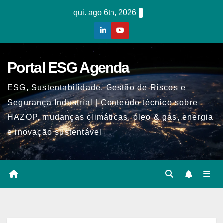
Skip
qui. ago 6th, 2026
to
content
Portal ESG Agenda
ESG, Sustentabilidade, Gestão de Riscos e
Segurança Industrial | Conteúdo técnico sobre
HAZOP, mudanças climáticas, óleo & gás, energia
e inovação sustentável