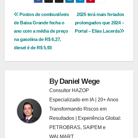
Navegação
Postos de combustíveis
2025 terá mais feriados
de Baixa Grande fecha o
prolongados que 2024 –
de
ano com a média de preço
Portal – Elias Lacerda
Post
na gasolina de R$ 6,27,
diesel é de R$ 5,93
By
Daniel Wege
Consultor HAZOP
Especializado em IA | 20+ Anos
Transformando Riscos em
Resultados | Experiência Global:
PETROBRAS, SAIPEM e
WALMART