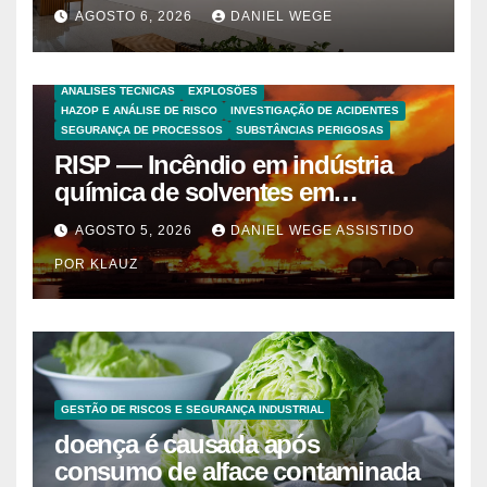
grandes marcas e inauguração
AGOSTO 6, 2026
DANIEL WEGE
de espaço infantil – Dicas da
Capital
ANALISES TECNICAS
EXPLOSÕES
HAZOP E ANÁLISE DE RISCO
INVESTIGAÇÃO DE ACIDENTES
SEGURANÇA DE PROCESSOS
SUBSTÂNCIAS PERIGOSAS
RISP — Incêndio em indústria
química de solventes em
Itaquaquecetuba/SP
AGOSTO 5, 2026
DANIEL WEGE ASSISTIDO
(UNIQUIMA/Quema)
POR KLAUZ
GESTÃO DE RISCOS E SEGURANÇA INDUSTRIAL
doença é causada após
consumo de alface contaminada