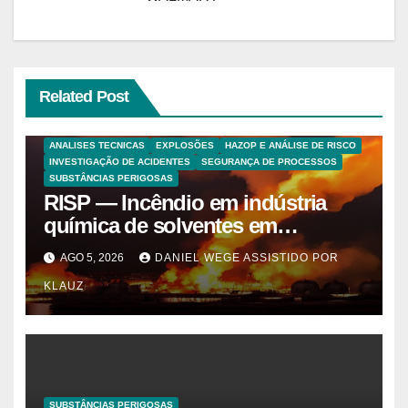
Related Post
ANALISES TECNICAS
EXPLOSÕES
HAZOP E ANÁLISE DE RISCO
INVESTIGAÇÃO DE ACIDENTES
SEGURANÇA DE PROCESSOS
SUBSTÂNCIAS PERIGOSAS
RISP — Incêndio em indústria
química de solventes em
Itaquaquecetuba/SP
AGO 5, 2026
DANIEL WEGE ASSISTIDO POR
(UNIQUIMA/Quema)
KLAUZ
SUBSTÂNCIAS PERIGOSAS