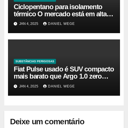
Ciclopentano para isolamento
térmico O mercado está em alta
agora. Vamos entender o
JAN 4, 2025
DANIEL WEGE
tamanho do mercado, a
participação e a previsão até 2032
– Cambada de Críticos
SUBSTÂNCIAS PERIGOSAS
Fiat Pulse usado é SUV compacto
mais barato que Argo 1.0 zero
quilômetro
JAN 4, 2025
DANIEL WEGE
Deixe um comentário