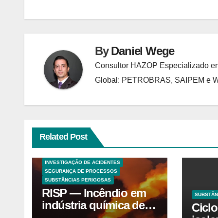
Post
By
Daniel Wege
Consultor HAZOP Especializado em
Global: PETROBRAS, SAIPEM e
Related Post
ANALISES TECNICAS
EXPLOSÕES
HAZOP E ANÁLISE DE RISCO
INVESTIGAÇÃO DE ACIDENTES
SEGURANÇA DE PROCESSOS
SUBSTÂNCIAS PERIGOSAS
RISP — Incêndio em
SUBSTÂN
indústria química de
Cicl
solventes em