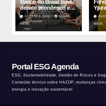
Banco do Brasil trava
Filh
debate econômico e
Ypir
condiciona avanços à
anos
AGOSTO 6, 2026
DANIEL
AGOS
decisão da Fenaban |
WEGE
WEGE
Contec Brasil
Portal ESG Agenda
ESG, Sustentabilidade, Gestão de Riscos e Segu
Conteúdo técnico sobre HAZOP, mudanças climát
energia e inovação sustentável