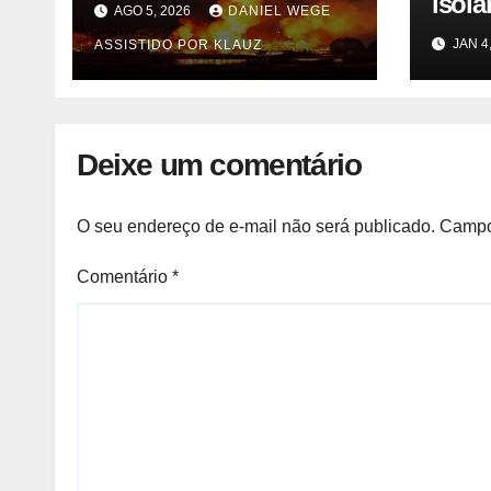
isol
AGO 5, 2026
DANIEL WEGE
Itaquaquecetuba/SP
merc
JAN 4
ASSISTIDO POR KLAUZ
(UNIQUIMA/Quema)
agor
ente
do m
parti
Deixe um comentário
previ
Camb
O seu endereço de e-mail não será publicado.
Campo
Comentário
*