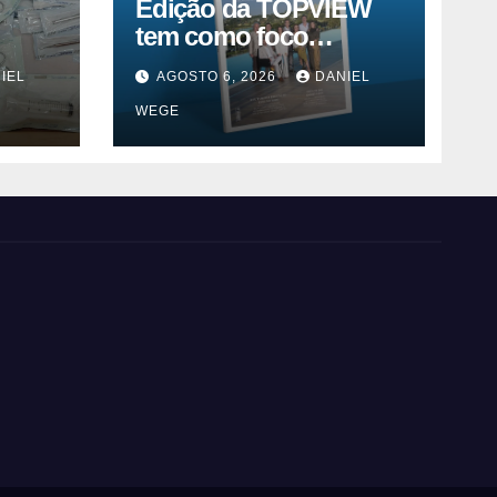
Edição da TOPVIEW
tem como foco
inovação, educação e
IEL
AGOSTO 6, 2026
DANIEL
m
ESG
WEGE