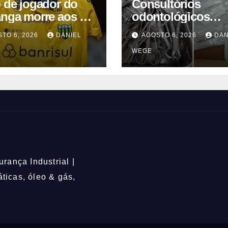
o de jogador do
Consultórios
anga morre aos 2
odontológicos
 após acidente
interditados em
TO 6, 2026
DANIEL
AGOSTO 6, 2026
DAN
Campinas supera
WEGE
2025
rança Industrial |
icas, óleo & gás,