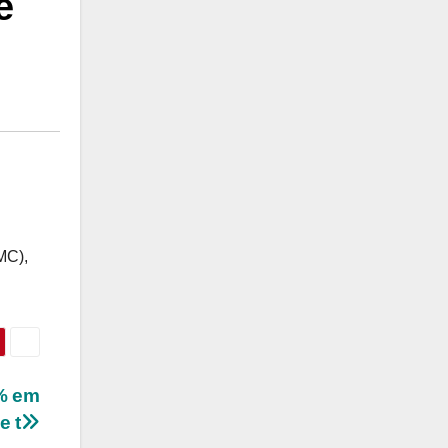
e
MC),
2% em
e t