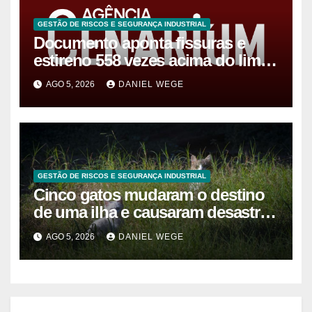
GESTÃO DE RISCOS E SEGURANÇA INDUSTRIAL
Documento aponta fissuras e
estireno 558 vezes acima do limite
após vazamento em Manaus
AGO 5, 2026
DANIEL WEGE
GESTÃO DE RISCOS E SEGURANÇA INDUSTRIAL
Cinco gatos mudaram o destino
de uma ilha e causaram desastre
ambiental de R$ 127 milhões
AGO 5, 2026
DANIEL WEGE