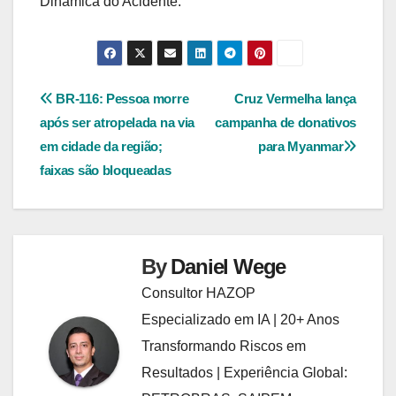
Dinâmica do Acidente.
Navegação
BR-116: Pessoa morre
Cruz Vermelha lança
após ser atropelada na via
campanha de donativos
de
em cidade da região;
para Myanmar
Post
faixas são bloqueadas
By
Daniel Wege
Consultor HAZOP
Especializado em IA | 20+ Anos
Transformando Riscos em
Resultados | Experiência Global: