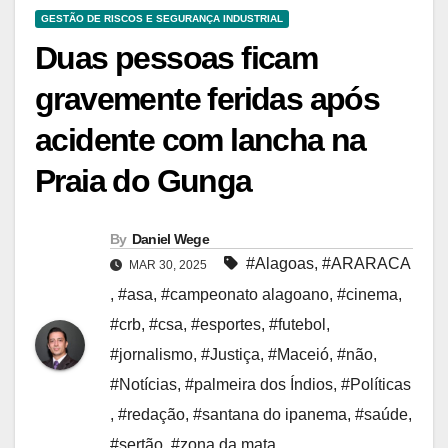
GESTÃO DE RISCOS E SEGURANÇA INDUSTRIAL
Duas pessoas ficam
gravemente feridas após
acidente com lancha na
Praia do Gunga
By
Daniel Wege
#Alagoas
,
#ARARACA
MAR 30, 2025
,
#asa
,
#campeonato alagoano
,
#cinema
,
#crb
,
#csa
,
#esportes
,
#futebol
,
#jornalismo
,
#Justiça
,
#Maceió
,
#não
,
#Notícias
,
#palmeira dos Índios
,
#Políticas
,
#redação
,
#santana do ipanema
,
#saúde
,
#sertão
,
#zona da mata