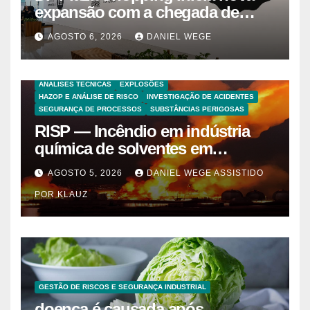
expansão com a chegada de
grandes marcas e inauguração
AGOSTO 6, 2026
DANIEL WEGE
de espaço infantil – Dicas da
Capital
ANALISES TECNICAS
EXPLOSÕES
HAZOP E ANÁLISE DE RISCO
INVESTIGAÇÃO DE ACIDENTES
SEGURANÇA DE PROCESSOS
SUBSTÂNCIAS PERIGOSAS
RISP — Incêndio em indústria
química de solventes em
Itaquaquecetuba/SP
AGOSTO 5, 2026
DANIEL WEGE ASSISTIDO
(UNIQUIMA/Quema)
POR KLAUZ
GESTÃO DE RISCOS E SEGURANÇA INDUSTRIAL
doença é causada após