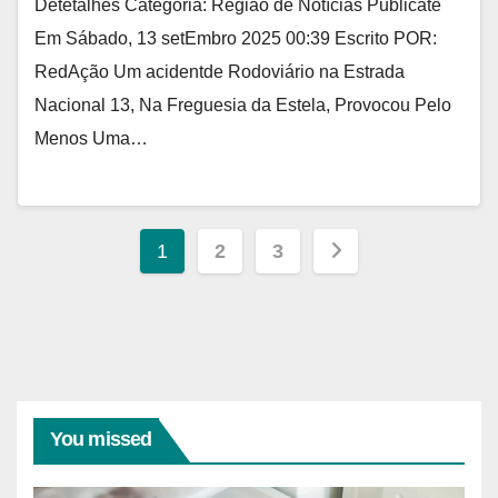
Detetalhes Categoria: Região de Notícias Publicate
Em Sábado, 13 setEmbro 2025 00:39 Escrito POR:
RedAção Um acidentde Rodoviário na Estrada
Nacional 13, Na Freguesia da Estela, Provocou Pelo
Menos Uma…
Paginação
1
2
3
de
posts
You missed