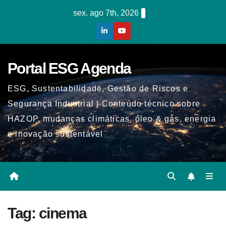
Skip
sex. ago 7th, 2026
to
content
Portal ESG Agenda
ESG, Sustentabilidade, Gestão de Riscos e
Segurança Industrial | Conteúdo técnico sobre
HAZOP, mudanças climáticas, óleo & gás, energia
e inovação sustentável
Tag:
cinema