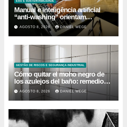
ESG E SUSTENTABILIDADE
Manual e inteligência artificial
“anti-washing” orientam
empresas
AGOSTO 8, 2026
DANIEL WEGE
GESTÃO DE RISCOS E SEGURANÇA INDUSTRIAL
Cómo quitar el moho negro de
los azulejos del baño: remedios
caseros efectivos
AGOSTO 8, 2026
DANIEL WEGE