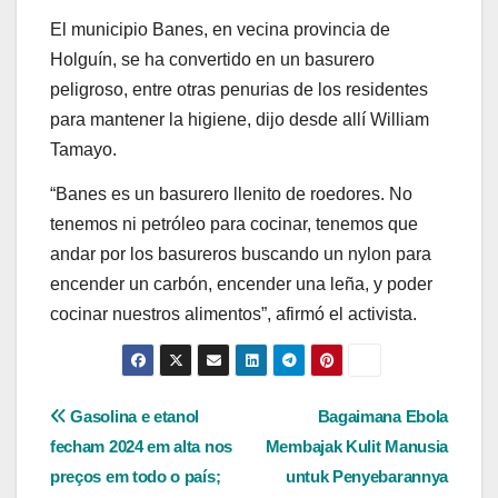
El municipio Banes, en vecina provincia de
Holguín, se ha convertido en un basurero
peligroso, entre otras penurias de los residentes
para mantener la higiene, dijo desde allí William
Tamayo.
“Banes es un basurero llenito de roedores. No
tenemos ni petróleo para cocinar, tenemos que
andar por los basureros buscando un nylon para
encender un carbón, encender una leña, y poder
cocinar nuestros alimentos”, afirmó el activista.
Navegação
Gasolina e etanol
Bagaimana Ebola
fecham 2024 em alta nos
Membajak Kulit Manusia
de
preços em todo o país;
untuk Penyebarannya