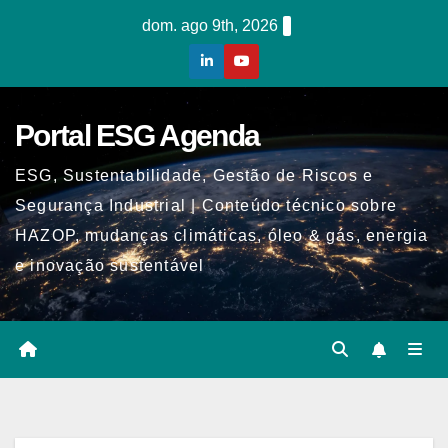
Skip
dom. ago 9th, 2026
to
content
Portal ESG Agenda
ESG, Sustentabilidade, Gestão de Riscos e
Segurança Industrial | Conteúdo técnico sobre
HAZOP, mudanças climáticas, óleo & gás, energia
e inovação sustentável