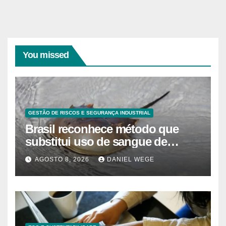
You missed
GESTÃO DE RISCOS E SEGURANÇA INDUSTRIAL
Brasil reconhece método que
substitui uso de sangue de
caranguejo-ferradura em testes
AGOSTO 8, 2026
DANIEL WEGE
farmacêuticos