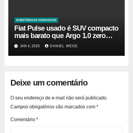
– Cambada de Críticos
SUBSTÂNCIAS PERIGOSAS
Fiat Pulse usado é SUV compacto
mais barato que Argo 1.0 zero
quilômetro
JAN 4, 2025
DANIEL WEGE
Deixe um comentário
O seu endereço de e-mail não será publicado.
Campos obrigatórios são marcados com
*
Comentário
*