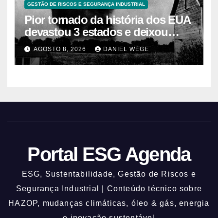
GESTÃO DE RISCOS E SEGURANÇA INDUSTRIAL
Pior tornado da história dos EUA
devastou 3 estados e deixou
centenas de mortos
AGOSTO 8, 2026
DANIEL WEGE
Portal ESG Agenda
ESG, Sustentabilidade, Gestão de Riscos e
Segurança Industrial | Conteúdo técnico sobre
HAZOP, mudanças climáticas, óleo & gás, energia
e inovação sustentável