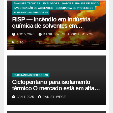
ANALISES TECNICAS
EXPLOSÕES
HAZOP E ANÁLISE DE RISCO
INVESTIGAÇÃO DE ACIDENTES
SEGURANÇA DE PROCESSOS
SUBSTÂNCIAS PERIGOSAS
RISP — Incêndio em indústria
química de solventes em
Itaquaquecetuba/SP
AGO 5, 2026
DANIEL WEGE ASSISTIDO POR
(UNIQUIMA/Quema)
KLAUZ
SUBSTÂNCIAS PERIGOSAS
Ciclopentano para isolamento
térmico O mercado está em alta
agora. Vamos entender o
JAN 4, 2025
DANIEL WEGE
tamanho do mercado, a
participação e a previsão até 2032