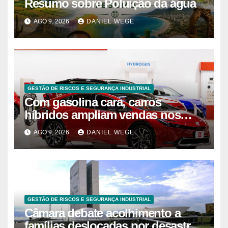
Resumo sobre Poluição da água
AGO 9, 2026
DANIEL WEGE
GESTÃO DE RISCOS E SEGURANÇA INDUSTRIAL
Com gasolina cara, carros
híbridos ampliam vendas nos
EUA – 09/08/2026 – Economia
AGO 9, 2026
DANIEL WEGE
GESTÃO DE RISCOS E SEGURANÇA INDUSTRIAL
Câmara debate acolhimento a
famílias deslocadas por desastre