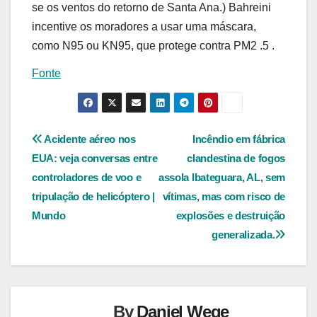
se os ventos do retorno de Santa Ana.) Bahreini
incentive os moradores a usar uma máscara,
como N95 ou KN95, que protege contra PM2 .5 .
Fonte
Navegação
Acidente aéreo nos
Incêndio em fábrica
EUA: veja conversas entre
clandestina de fogos
de
controladores de voo e
assola Ibateguara, AL, sem
Post
tripulação de helicóptero |
vítimas, mas com risco de
Mundo
explosões e destruição
generalizada.
By
Daniel Wege