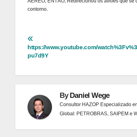
AÉREO, ENTÃO, Redirecionou os aviões que se dir
contorno.
Navegação
https://www.youtube.com/watch%3Fv%
de
pu7d9Y
Post
By
Daniel Wege
Consultor HAZOP Especializado em
Global: PETROBRAS, SAIPEM e