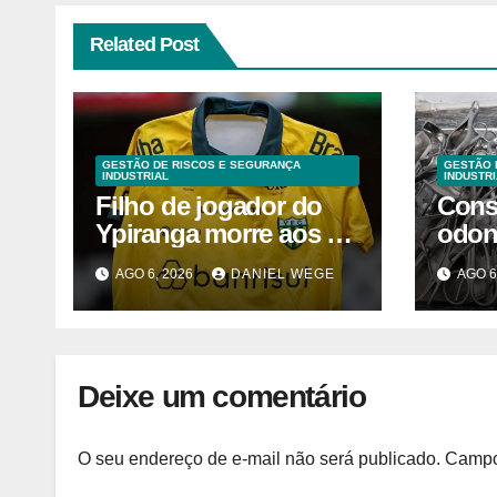
Related Post
GESTÃO DE RISCOS E SEGURANÇA
GESTÃO 
INDUSTRIAL
INDUSTRI
Filho de jogador do
Cons
Ypiranga morre aos 2
odon
anos após acidente
inter
AGO 6, 2026
DANIEL WEGE
AGO 6
Camp
2025
Deixe um comentário
O seu endereço de e-mail não será publicado.
Campo