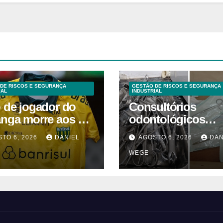
DE RISCOS E SEGURANÇA
GESTÃO DE RISCOS E SEGURANÇA
IAL
INDUSTRIAL
o de jogador do
Consultórios
anga morre aos 2
odontológicos
 após acidente
interditados em
TO 6, 2026
DANIEL
AGOSTO 6, 2026
DAN
Campinas supera
WEGE
2025