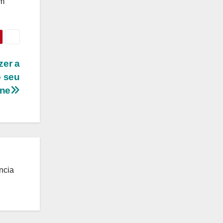
um
zer a
o seu
one
ncia