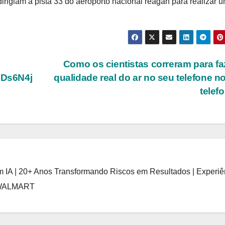
igiam à pista 33 do aeroporto nacional reagan para realizar 
Como os cientistas correram para fa
3Ds6N4j
qualidade real do ar no seu telefone n
telef
 IA | 20+ Anos Transformando Riscos em Resultados | Experiê
 WALMART