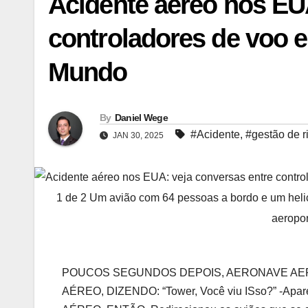
Acidente aéreo nos EU
controladores de voo e 
Mundo
By
Daniel Wege
#Acidente
,
#gestão de r
JAN 30, 2025
1 de 2 Um avião com 64 pessoas a bordo e um helic
aeropo
POUCOS SEGUNDOS DEPOIS, AERONAVE AE
AÉREO, DIZENDO: “Tower, Você viu ISso?” -Ap