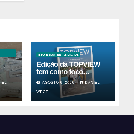
ESG E SUSTENTABILIDADE
Edição da TOPVIEW
tem como foco
inovação, educação e
IEL
AGOSTO 6, 2026
DANIEL
m
ESG
WEGE