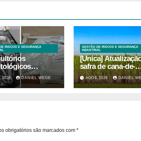
DE RISCOS E SEGURANÇA
GESTÃO DE RISCOS E SEGURANÇA
AL
INDUSTRIAL
ultórios
[Unica] Atualizaçã
tológicos
safra de cana-de-
ditados em
açúcar 2026/27 – 1ª
, 2026
DANIEL WEGE
AGO 6, 2026
DANIEL W
inas superam
quinzenas de junh
s obrigatórios são marcados com
*