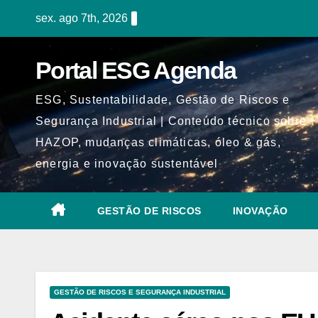
Skip
sex. ago 7th, 2026
to
content
Portal ESG Agenda
ESG, Sustentabilidade, Gestão de Riscos e
Segurança Industrial | Conteúdo técnico sobre
HAZOP, mudanças climáticas, óleo & gás,
energia e inovação sustentável
GESTÃO DE RISCOS
INOVAÇÃO
GESTÃO DE RISCOS E SEGURANÇA INDUSTRIAL