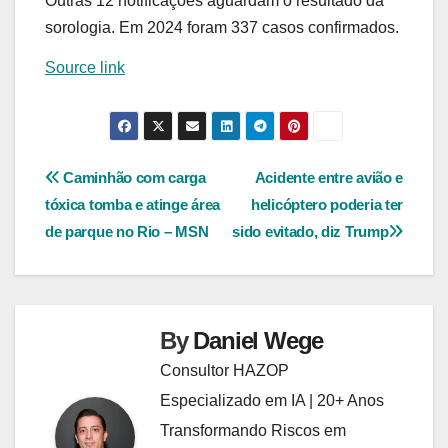
Outras 12 notificações aguardam o resultado da
sorologia. Em 2024 foram 337 casos confirmados.
Source link
Navegação
Caminhão com carga
Acidente entre avião e
tóxica tomba e atinge área
helicóptero poderia ter
de
de parque no Rio – MSN
sido evitado, diz Trump
Post
By
Daniel Wege
Consultor HAZOP
Especializado em IA | 20+ Anos
Transformando Riscos em