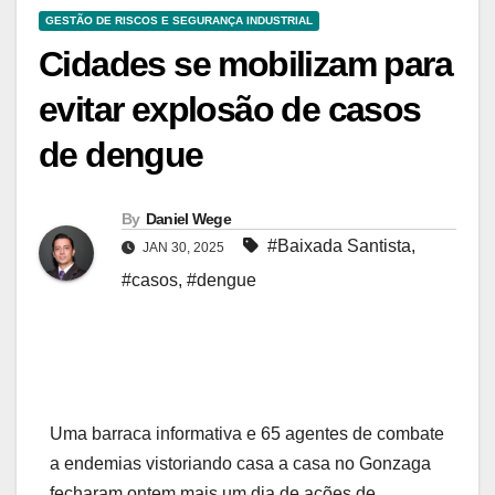
GESTÃO DE RISCOS E SEGURANÇA INDUSTRIAL
Cidades se mobilizam para
evitar explosão de casos
de dengue
By
Daniel Wege
#Baixada Santista
,
JAN 30, 2025
#casos
,
#dengue
Uma barraca informativa e 65 agentes de combate
a endemias vistoriando casa a casa no Gonzaga
fecharam ontem mais um dia de ações de