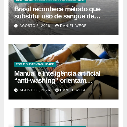
Brasil reconhece método que
substitui uso de sangue de
caranguejo-ferradura em testes
AGOSTO 8, 2026
DANIEL WEGE
farmacêuticos
ESG E SUSTENTABILIDADE
Manual e inteligência artificial
“anti-washing” orientam
empresas
AGOSTO 8, 2026
DANIEL WEGE