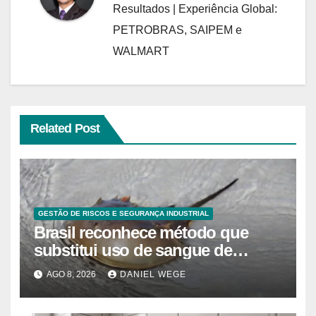
Resultados | Experiência Global:
PETROBRAS, SAIPEM e
WALMART
Related Post
GESTÃO DE RISCOS E SEGURANÇA INDUSTRIAL
Brasil reconhece método que
substitui uso de sangue de
caranguejo-ferradura em testes
AGO 8, 2026
DANIEL WEGE
farmacêuticos