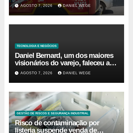
Observador
AGOSTO 7, 2026
DANIEL WEGE
TECNOLOGIA E NEGÓCIOS
Daniel Bernard, um dos maiores
visionários do varejo, faleceu aos
80 anos – Sincovaga Notícias
AGOSTO 7, 2026
DANIEL WEGE
GESTÃO DE RISCOS E SEGURANÇA INDUSTRIAL
Risco de contaminação por
listeria suspende venda de