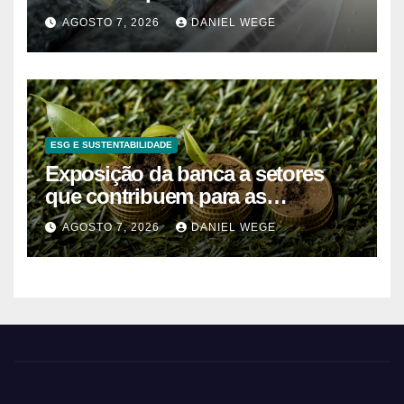
mirtilos em fábricas da América
AGOSTO 7, 2026
DANIEL WEGE
do Norte – Mix Vale
ESG E SUSTENTABILIDADE
Exposição da banca a setores
que contribuem para as
alterações climáticas mantém-se
AGOSTO 7, 2026
DANIEL WEGE
nos 62%