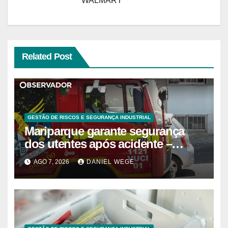
WALMART
Related Post
GESTÃO DE RISCOS E SEGURANÇA INDUSTRIAL
Mariparque garante segurança
dos utentes após acidente –
Observador
AGO 7, 2026
DANIEL WEGE