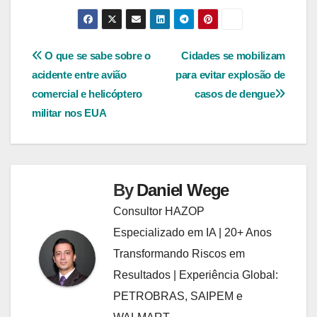
Navegação
O que se sabe sobre o
Cidades se mobilizam
acidente entre avião
para evitar explosão de
de
comercial e helicóptero
casos de dengue
Post
militar nos EUA
By
Daniel Wege
Consultor HAZOP
Especializado em IA | 20+ Anos
Transformando Riscos em
Resultados | Experiência Global:
PETROBRAS, SAIPEM e