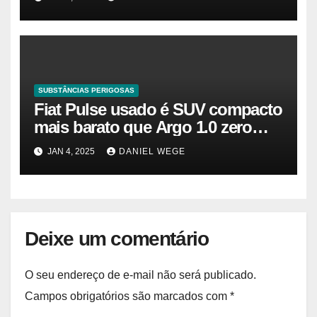
tamanho do mercado, a
participação e a previsão até 2032
– Cambada de Críticos
SUBSTÂNCIAS PERIGOSAS
Fiat Pulse usado é SUV compacto
mais barato que Argo 1.0 zero
quilômetro
JAN 4, 2025
DANIEL WEGE
Deixe um comentário
O seu endereço de e-mail não será publicado.
Campos obrigatórios são marcados com
*