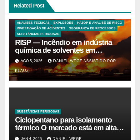
Related Post
ANALISES TECNICAS
EXPLOSÕES
HAZOP E ANÁLISE DE RISCO
INVESTIGAÇÃO DE ACIDENTES
SEGURANÇA DE PROCESSOS
SUBSTÂNCIAS PERIGOSAS
RISP — Incêndio em indústria
química de solventes em
Itaquaquecetuba/SP
AGO 5, 2026
DANIEL WEGE ASSISTIDO POR
(UNIQUIMA/Quema)
KLAUZ
SUBSTÂNCIAS PERIGOSAS
Ciclopentano para isolamento
térmico O mercado está em alta
agora. Vamos entender o
JAN 4, 2025
DANIEL WEGE