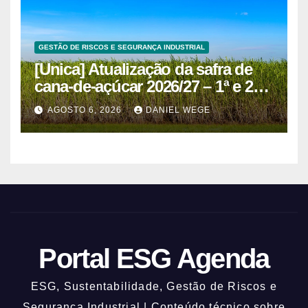
GESTÃO DE RISCOS E SEGURANÇA INDUSTRIAL
[Unica] Atualização da safra de
cana-de-açúcar 2026/27 – 1ª e 2ª
quinzenas de junho
AGOSTO 6, 2026
DANIEL WEGE
Portal ESG Agenda
ESG, Sustentabilidade, Gestão de Riscos e
Segurança Industrial | Conteúdo técnico sobre